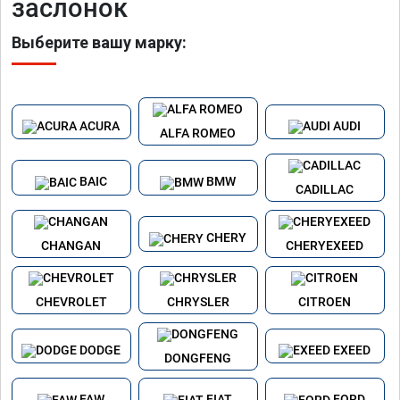
заслонок
Выберите вашу марку:
ACURA
AUDI
ALFA ROMEO
BAIC
BMW
CADILLAC
CHERY
CHANGAN
CHERYEXEED
CHEVROLET
CHRYSLER
CITROEN
DODGE
EXEED
DONGFENG
FAW
FIAT
FORD