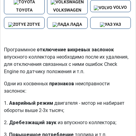
VOLVO
TOYOTA
VOLKSWAGEN
ZOTYE
ЛАДА
УАЗ
Программное
отключение вихревых заслонок
впускного коллектора необходимо после их удаления,
для отключения связанных с ними ошибок Check
Engine по датчику положения и т.п.
Одни из косвенных
признаков
неисправности
заслонок:
1.
Аварийный режим
двигателя - мотор не набирает
обороты выше 2-3х тысяч;
2.
Дребезжащий звук
из впускного коллектора;
3.
Повышенное потребление
топлива и т.п.