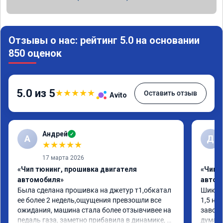
Отзывы о нас: рейтинг 5.0 на основании
850 оценок
5.0 из 5
★
★
★
★
★
Оставить отзыв
Avito
Андрей
✓
А
Д
★
★
★
★
★
17 марта 2026
«Чип тюнинг, прошивка двигателя
«Чип 
автомобиля»
автом
Была сделана прошивка на джетур т1,обкатал 
Шикарн
ее более 2 недель,ощущения превзошли все 
1,5 на
ожидания, машина стала более отзывчивее на 
завода
педаль газа, заметно прибавила в динамике, 
думает