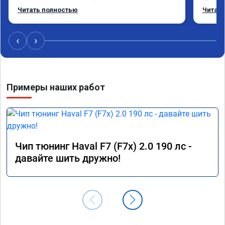
по расходу топлива не чего не поменялось, 
ребята
Читать полностью
Читать
работа проведена быстро, аккуратно,прислали 
Честно
номер сертификата, результатом доволен, 
круто,
рекомендую данных ребят.
200лс!
‹
›
ресурс
Плюс Г
планше
прилож
Примеры наших работ
Благод
🤝
Чип тюнинг Haval F7 (F7x) 2.0 190 лс -
давайте шить дружно!