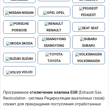
NISSAN
OPEL
PEUGEOT
SEAT
PORSCHE
RENAULT
SKODA
SSANGYONG
SUBARU
SUZUKI
TOYOTA
VOLKSWAGEN
VOLVO
Программное
отключение клапана EGR
(Exhaust Gas
Recirculation - система Рециркуляции выхлопных газов)
служит для прекращения поступления отработанных