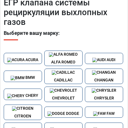
ЕГР клапана системы
рециркуляции выхлопных
газов
Выберите вашу марку:
ACURA
AUDI
ALFA ROMEO
BMW
CADILLAC
CHANGAN
CHERY
CHEVROLET
CHRYSLER
DODGE
FAW
CITROEN