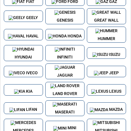
FIAT
FORD
GAZ
GEELY
GENESIS
GREAT WALL
HAVAL
HONDA
HUMMER
ISUZU
HYUNDAI
INFINITI
IVECO
JEEP
JAGUAR
KIA
LEXUS
LAND ROVER
LIFAN
MAZDA
MASERATI
MINI
MERCEDES
MITSUBISHI