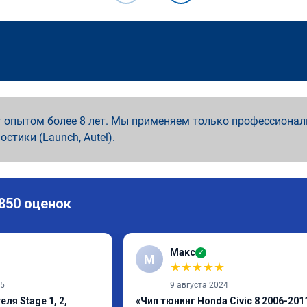
 опытом более 8 лет. Мы применяем только профессионал
ностики (Launch, Autel).
 850 оценок
Макс
✓
М
★
★
★
★
★
25
9 августа 2024
ля Stage 1, 2,
«Чип тюнинг Honda Civic 8 2006-201