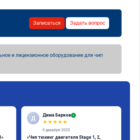
Записаться
Задать вопрос
ьное и лицензионное оборудование для чип
Дима Барков
✓
Д
R
★
★
★
★
★
9 декабря 2025
1»
«Чип тюнинг двигателя Stage 1, 2,
«Чи