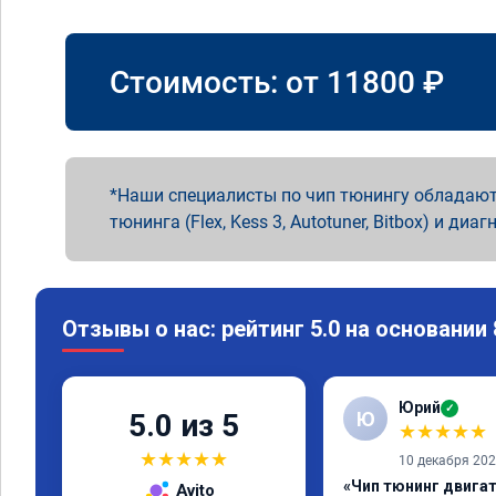
Стоимость: от
11800
₽
Наши специалисты по чип тюнингу обладают
тюнинга (Flex, Kess 3, Autotuner, Bitbox) и диаг
Отзывы о нас: рейтинг 5.0 на основании
Юрий
✓
Ю
5.0 из 5
★
★
★
★
★
★
★
★
★
★
10 декабря 20
«Чип тюнинг двигате
Avito