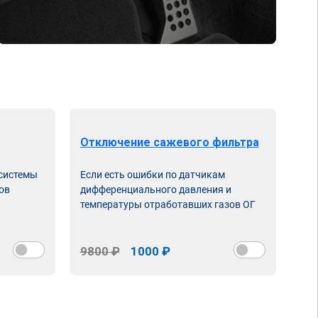
Отключение сажевого фильтра
От
 системы
Если есть ошибки по датчикам
Впу
ов
дифференциального давления и
неи
температуры отработавших газов ОГ
9800 ₽
1000 ₽
98