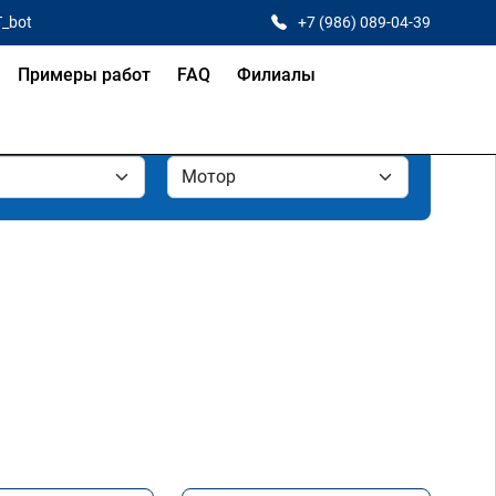
T_bot
+7 (986) 089-04-39
Примеры работ
FAQ
Филиалы