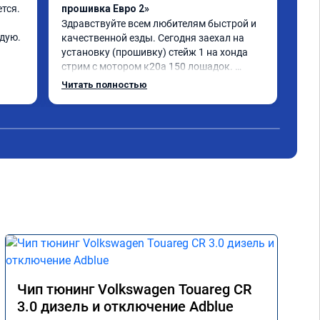
ся. 
прошивка Евро 2»
авт
Здравствуйте всем любителям быстрой и 
Сер
ндую.
качественной езды. Сегодня заехал на 
№ A
установку (прошивку) стейж 1 на хонда 
всё
стрим с мотором к20а 150 лошадок. 
шус
Работу выполнил Николай,результат 
👍
Читать полностью
превзошёл все ожидания. Машина стала 
совершенно другая в своём 
функционале,хонда до прошивки и так 
была резвой,но сейчас это что-то! Оценка 
за выполнению работу и результат из 5-ти 
5-ть +++
Чип тюнинг Volkswagen Touareg CR
3.0 дизель и отключение Adblue