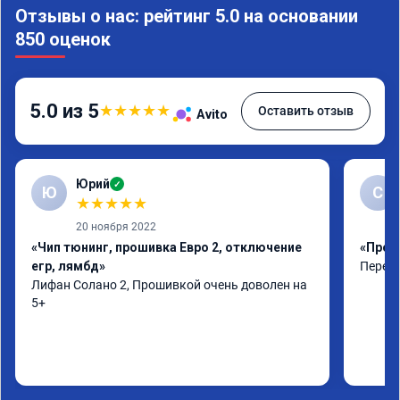
Отзывы о нас: рейтинг 5.0 на основании
850 оценок
5.0 из 5
★
★
★
★
★
Оставить отзыв
Avito
Юрий
✓
Ю
С
★
★
★
★
★
20 ноября 2022
«Чип тюнинг, прошивка Евро 2, отключение
«Проши
егр, лямбд»
Перепр
Лифан Солано 2, Прошивкой очень доволен на 
5+