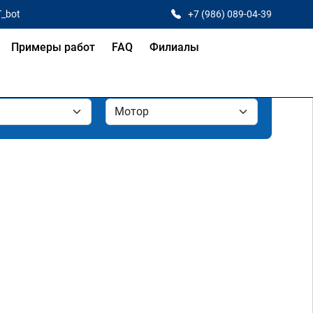
T_bot
+7 (986) 089-04-39
Примеры работ
FAQ
Филиалы