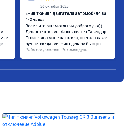
26 октября 2025
«Чип тюнинг двигателя автомобиля за
«Чи
1-2 часа»
2, 
Всем читающим отзывы-доброго дня)) 
Обр
и 
Делал чиптюнинг Фольксваген Тавендор. 
чип
мне 
После чипа машина ожила, поехала даже 
отк
или 
лучше ожиданий. Чип сделали быстро. 
стр
ое 
Работой доволен. Рекомендую.
полг
Чит
тима 
Все
Дог
обр
Пос
не 
Реш
рек