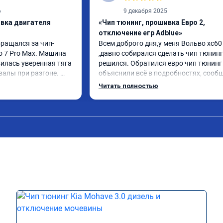
6
9 декабря 2025
ивка двигателя
«Чип тюнинг, прошивка Евро 2,
отключение егр Adblue»
бращался за чип-
Всем доброго дня,у меня Вольво xc60 
o 7 Pro Max. Машина 
,давно собирался сделать чип тюнинг 
илась уверенная тяга 
решился. Обратился евро чип тюнинг 
валы при разгоне. 
объяснили всё в подробностях, сообщ
режиме даже немного 
сумму записали. Приехал в назначенн
Читать полностью
ли профессионально, с 
время 2.5 часа и готово, разница ощу
ацией. Рекомендую 
, я доволен ,спасибо! дали гарантию и 
ся.
сертификат ао11462 ,знают своё дело 
рекомендую 👍