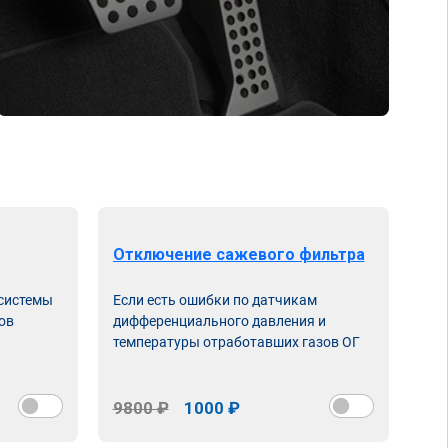
Отключение сажевого фильтра
От
 системы
Если есть ошибки по датчикам
Впу
ов
дифференциального давления и
неи
температуры отработавших газов ОГ
9800 ₽
1000 ₽
98