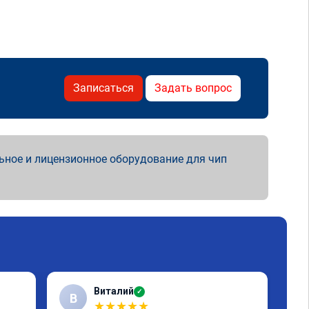
Записаться
Задать вопрос
ьное и лицензионное оборудование для чип
Виталий
✓
В
★
★
★
★
★