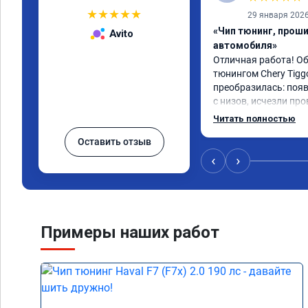
★
★
★
★
★
29 января 202
«Чип тюнинг, прош
Avito
автомобиля»
Отличная работа! О
тюнингом Chery Tigg
преобразилась: появ
с низов, исчезли про
Расход в спокойном 
Читать полностью
снизился. Все сдела
Оставить отзыв
подробной консульт
всем, кто сомневает
‹
›
Примеры наших работ