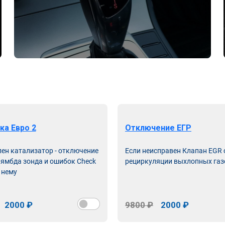
ка Евро 2
Отключение ЕГР
лен катализатор - отключение
Если неисправен Клапан EGR
лямбда зонда и ошибок Check
рециркуляции выхлопных газ
 нему
2000 ₽
9800 ₽
2000 ₽