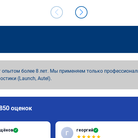
 опытом более 8 лет. Мы применяем только профессионал
ностики (Launch, Autel).
 850 оценок
ащёнов
георгий
✓
✓
Г
★
★
★
★
★