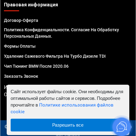
Правовая информация
Договор-Оферта
Политика Конфиденциальности. Согласие На Обработку
Персональных Данных.
Формы Оплаты
Удаление Сажевого Фильтра На Турбо Дизеле TDI
Чип Тюнинг BMW После 2020.06
Заказать Звонок
ИП Смирнов Георгий Павлович. ИНН 781302555843,
Сайт использует файлы cookie. Они необходимы для
ОГРНИП 324470400032610
оптимальной работы сайтов и сервисов. Подробнее
прочитайте в
Политике использования файлов
cookie
Разрешить все
© 2010 - 2026 Чип тюнинг в Иваново - Автосервис "Евро
Чип Тюнинг"