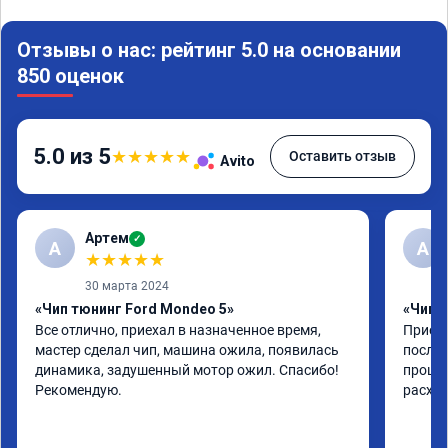
Отзывы о нас: рейтинг 5.0 на основании
850 оценок
5.0 из 5
★
★
★
★
★
Оставить отзыв
Avito
Артем
✓
А
А
★
★
★
★
★
30 марта 2024
«Чип тюнинг Ford Mondeo 5»
«Чип т
Все отлично, приехал в назначенное время, 
Приеха
мастер сделал чип, машина ожила, появилась 
после 
динамика, задушенный мотор ожил. Спасибо! 
прошив
Рекомендую.
расход