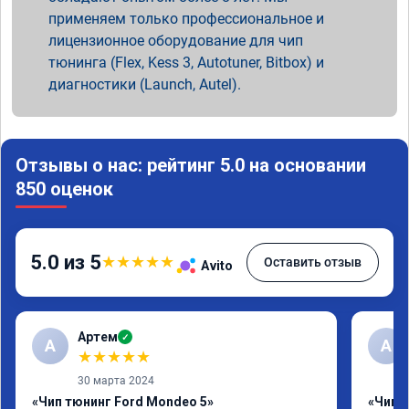
применяем только профессиональное и
лицензионное оборудование для чип
тюнинга (Flex, Kess 3, Autotuner, Bitbox) и
диагностики (Launch, Autel).
Отзывы о нас: рейтинг 5.0 на основании
850 оценок
5.0 из 5
★
★
★
★
★
Оставить отзыв
Avito
Артем
✓
А
А
★
★
★
★
★
30 марта 2024
«Чип тюнинг Ford Mondeo 5»
«Чип т