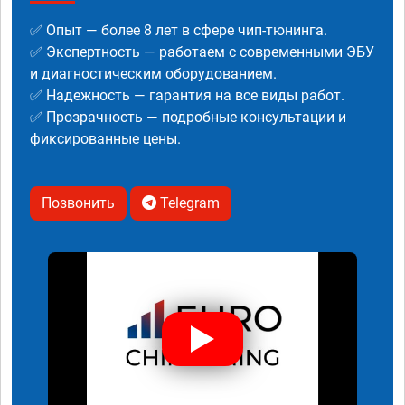
✅ Опыт — более 8 лет в сфере чип-тюнинга.
✅ Экспертность — работаем с современными ЭБУ
и диагностическим оборудованием.
✅ Надежность — гарантия на все виды работ.
✅ Прозрачность — подробные консультации и
фиксированные цены.
Позвонить
Telegram