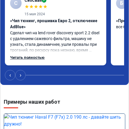
СибСвая
✓
С
Б
★
★
★
★
★
15 мая 2024
«Чип тюнинг, прошивка Евро 2, отключение
«Проши
AdBlue»
все бы
Сделал чип на lend rover discovery sport 2.2 disel 
с удалением сажевого фильтра, машину не 
узнать, стала динамичнее, ушли провалы при 
троганий, по ресурсу пока незнаю, время 
покажет, короче рекомендую!
Читать полностью
‹
›
Примеры наших работ