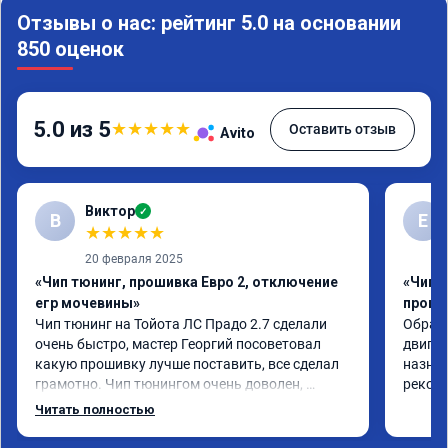
Отзывы о нас: рейтинг 5.0 на основании
850 оценок
5.0 из 5
★
★
★
★
★
Оставить отзыв
Avito
Виктор
✓
В
Е
★
★
★
★
★
20 февраля 2025
«Чип тюнинг, прошивка Евро 2, отключение
«Чип 
егр мочевины»
проши
Чип тюнинг на Тойота ЛС Прадо 2.7 сделали 
Обрати
очень быстро, мастер Георгий посоветовал 
двигат
какую прошивку лучше поставить, все сделал 
назнач
грамотно. Чип тюнингом очень доволен, 
рекоме
машина ожила немного, отзыв на педаль газа 
Читать полностью
стал значительно лучше. Такое ощущение, что 
коробка даже стала работать лучше, пропали 