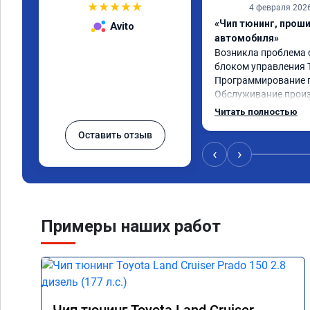
★
★
★
★
★
4 февраля 202
«Чип тюнинг, прош
Avito
автомобиля»
Возникла проблема 
блоком управления To
Программирование п
Обслуживание произв
времени записи, без
Читать полностью
сервиса доволен.
Оставить отзыв
‹
›
Примеры наших работ