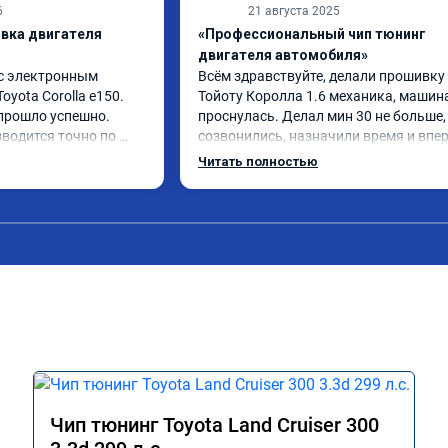
6
21 августа 2025
ивка двигателя
«Профессиональный чип тюнинг
двигателя автомобиля»
с электронным 
Всём здравствуйте, делали прошивку 
yota Corolla e150. 
Тойоту Королла 1.6 механика, машина
рошло успешно. 
проснулась. Делал мин 30 не больше, 
одится точно по 
созвонились, назначили время и вперё
 задержек. Работой 
лично доволен результатом. 5 звезд...
Читать полностью
Чип тюнинг Toyota Land Cruiser 300