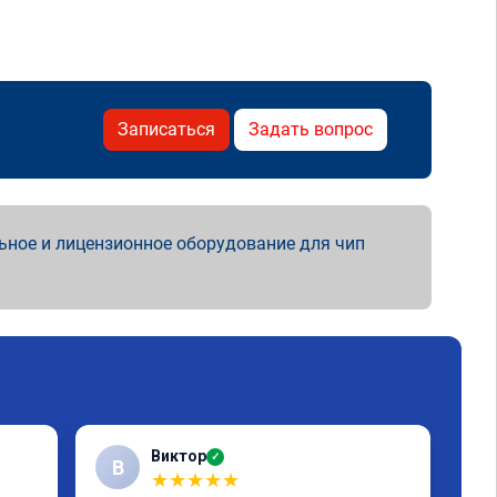
Записаться
Задать вопрос
ьное и лицензионное оборудование для чип
Виктор
✓
В
Е
★
★
★
★
★