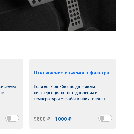
Отключение сажевого фильтра
От
 системы
Если есть ошибки по датчикам
Впу
ов
дифференциального давления и
неи
температуры отработавших газов ОГ
9800 ₽
1000 ₽
98