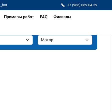
T_bot
+7 (986) 089-04-39
Примеры работ
FAQ
Филиалы