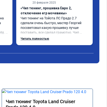
20 февраля 2025
«Чип тюнинг, прошивка Евро 2,
«Чи
отключение егр мочевины»
про
на 
Чип тюнинг на Тойота ЛС Прадо 2.7 
Обр
 
сделали очень быстро, мастер Георгий 
дви
посоветовал какую прошивку лучше 
в н
д. Я 
поставить, все сделал грамотно. Чип 
дов
 👍
тюнингом очень доволен, машина ожила 
луч
Читать полностью
немного, отзыв на педаль газа стал 
значительно лучше. Такое ощущение, что 
коробка даже стала работать лучше, 
пропали провалы. Расход топлива 
остался таким же, но динамика 
улучшилась. Советую этот сервис всем. 
Спасибо!!!
Чип тюнинг Toyota Land Cruiser