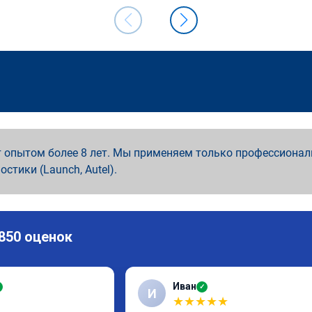
 опытом более 8 лет. Мы применяем только профессионал
ностики (Launch, Autel).
 850 оценок
Иван
✓
И
★
★
★
★
★