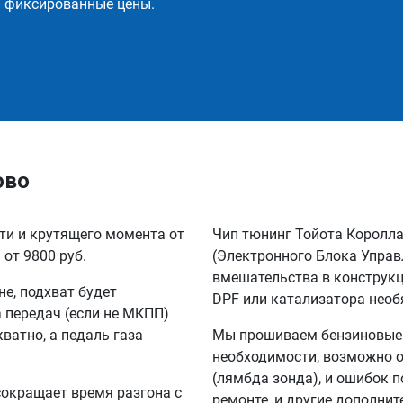
и фиксированные цены.
ово
сти и крутящего момента от
Чип тюнинг Тойота Королла
 от 9800 руб.
(Электронного Блока Управ
вмешательства в конструкц
не, подхват будет
DPF или катализатора необ
а передач (если не МКПП)
кватно, а педаль газа
Мы прошиваем бензиновые и
необходимости, возможно о
(лямбда зонда), и ошибок п
сокращает время разгона с
ремонте, и другие дополни