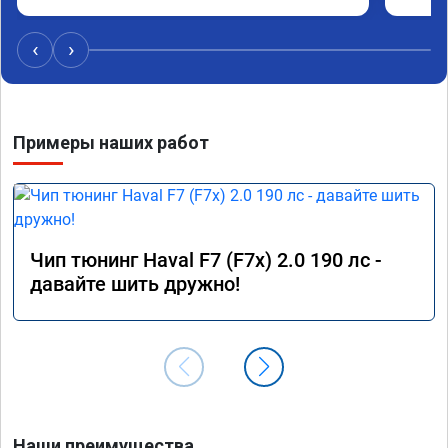
коллег
‹
›
Примеры наших работ
Чип тюнинг Haval F7 (F7x) 2.0 190 лс -
давайте шить дружно!
Наши преимущества