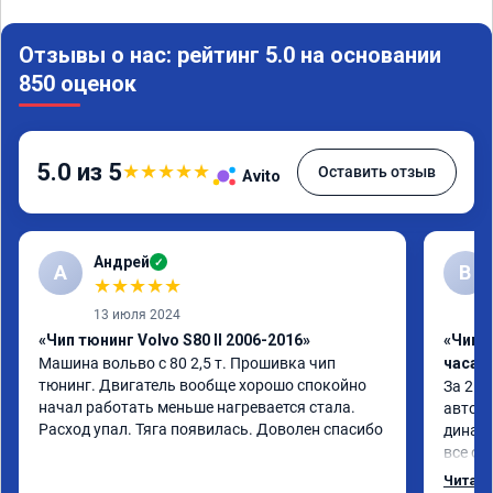
Отзывы о нас: рейтинг 5.0 на основании
850 оценок
5.0 из 5
★
★
★
★
★
Оставить отзыв
Avito
Андрей
✓
А
В
★
★
★
★
★
13 июля 2024
«Чип тюнинг Volvo S80 II 2006-2016»
«Чип 
Машина вольво с 80 2,5 т. Прошивка чип 
часа»
тюнинг. Двигатель вообще хорошо спокойно 
За 2 ч
начал работать меньше нагревается стала. 
автомо
Расход упал. Тяга появилась. Доволен спасибо
динами
все об
- доро
Читать