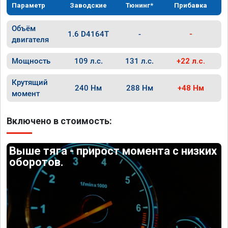
Параметр
Заводские
Тюнинг*
Прибавка
Объём
1.6 D4164T
-
-
двигателя
Мощность
109 л.с.
131 л.с.
+22 л.с.
Крутящий
240 Нм
288 Нм
+48 Нм
момент
Включено в стоимость:
Выше тяга - прирост момента с низких
оборотов.