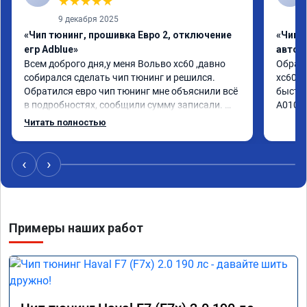
★
★
★
★
★
9 декабря 2025
«Чип тюнинг, прошивка Евро 2, отключение
«Чип 
егр Adblue»
автом
Всем доброго дня,у меня Вольво xc60 ,давно 
Обрати
собирался сделать чип тюнинг и решился. 
xc60 2
Обратился евро чип тюнинг мне объяснили всё 
быстро
в подробностях, сообщили сумму записали. 
А01041
Приехал в назначенное время 2.5 часа и 
Читать полностью
готово, разница ощутима , я доволен ,спасибо! 
дали гарантию и сертификат ао11462 ,знают 
своё дело рекомендую 👍
‹
›
Примеры наших работ