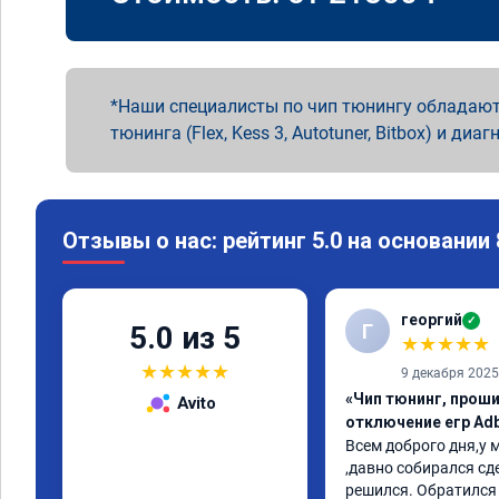
Наши специалисты по чип тюнингу обладают
тюнинга (Flex, Kess 3, Autotuner, Bitbox) и диаг
Отзывы о нас: рейтинг 5.0 на основании
георгий
✓
Г
5.0 из 5
★
★
★
★
★
★
★
★
★
★
9 декабря 2025
«Чип тюнинг, проши
Avito
отключение егр Adb
Всем доброго дня,у м
,давно собирался сде
решился. Обратился 