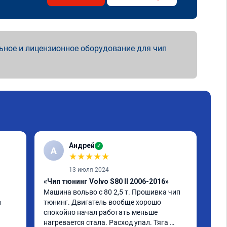
ьное и лицензионное оборудование для чип
Андрей
✓
А
А
★
★
★
★
★
13 июля 2024
«Чип тюнинг Volvo S80 II 2006-2016»
«Чи
Машина вольво с 80 2,5 т. Прошивка чип 
Vol
тюнинг. Двигатель вообще хорошо 
улу
 
спокойно начал работать меньше 
теп
нагревается стала. Расход упал. Тяга 
Гео