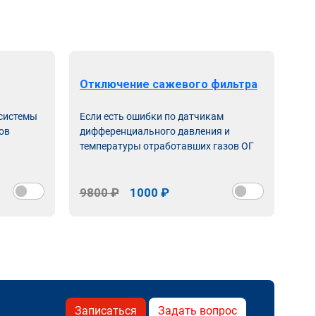
Отключение сажевого фильтра
От
 системы
Если есть ошибки по датчикам
Впу
ов
дифференциального давления и
неи
температуры отработавших газов ОГ
9800 ₽
1000 ₽
98
Записаться
Задать вопрос