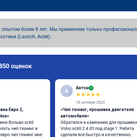
 опытом более 8 лет. Мы применяем только профессионал
ностики (Launch, Autel).
 850 оценок
Антон
✓
А
★
★
★
★
★
18 октября 2025
вка Евро 2,
«Чип тюнинг, прошивка двигателя
lue»
автомобиля»
еня Вольво xc60 
Обратился в кампанию для прошивки
лать чип тюнинг и 
Volvo xc60 2.4 d3 под stage 1. Ребята 
евро чип тюнинг мне 
сделали все быстро и качественно. 