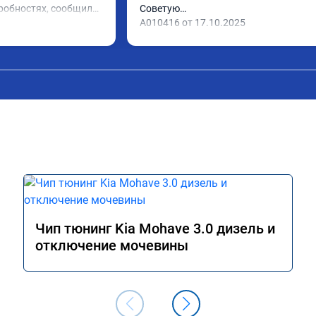
робностях, сообщили 
Советую

ехал в назначенное 
А010416 от 17.10.2025
ово, разница ощутима 
 дали гарантию и 
,знают своё дело 
Чип тюнинг Kia Mohave 3.0 дизель и
отключение мочевины