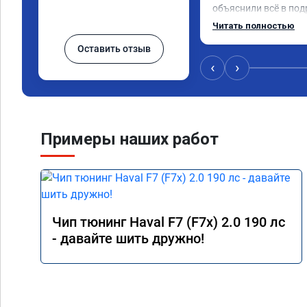
объяснили всё в под
сумму записали. При
Читать полностью
время 2.5 часа и гот
Оставить отзыв
, я доволен ,спасибо!
сертификат ао11462 
‹
›
рекомендую 👍
Примеры наших работ
Чип тюнинг Haval F7 (F7x) 2.0 190 лс
- давайте шить дружно!