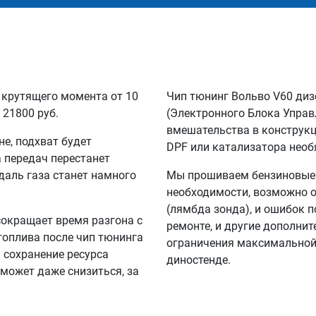
 крутящего момента от 10
Чип тюнинг Вольво V60 диз
 21800 руб.
(Электронного Блока Управ
вмешательства в конструкц
не, подхват будет
DPF или катализатора необ
а передач перестанет
едаль газа станет намного
Мы прошиваем бензиновые и
необходимости, возможно о
(лямбда зонда), и ошибок п
сокращает время разгона с
ремонте, и другие дополни
 топлива после чип тюнинга
ограничения максимальной 
а сохранение ресурса
диностенде.
 может даже снизиться, за