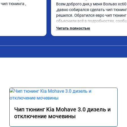
чип тюнинга , 
Всем доброго дня,у меня Вольво xc60 
,давно собирался сделать чип тюнинг 
решился. Обратился евро чип тюнинг 
объяснили всё в подробностях, сообщ
сумму записали. Приехал в назначенн
Читать полностью
время 2.5 часа и готово, разница ощу
, я доволен ,спасибо! дали гарантию и 
сертификат ао11462 ,знают своё дело 
рекомендую 👍
Чип тюнинг Kia Mohave 3.0 дизель и
отключение мочевины