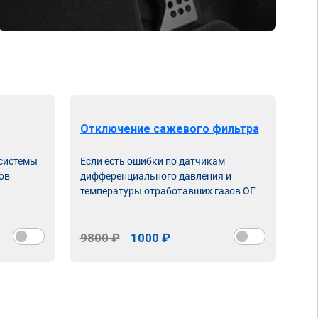
Отключение сажевого фильтра
От
 системы
Если есть ошибки по датчикам
Впу
ов
дифференциального давления и
неи
температуры отработавших газов ОГ
9800 ₽
1000 ₽
98