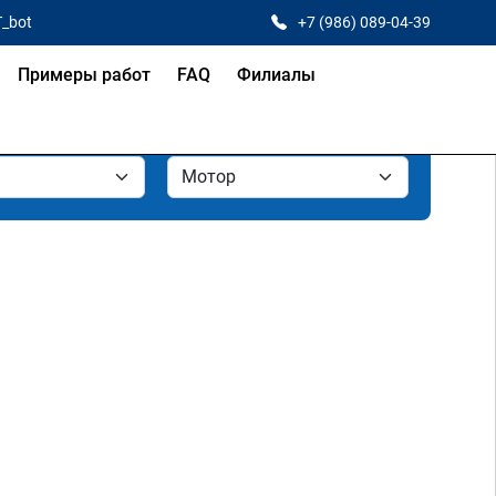
T_bot
+7 (986) 089-04-39
Примеры работ
FAQ
Филиалы