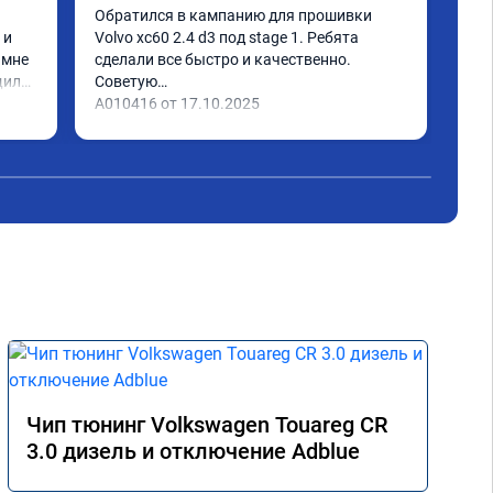
тюн
Обратился в кампанию для прошивки 
спо
и 
Volvo xc60 2.4 d3 под stage 1. Ребята 
наг
мне 
сделали все быстро и качественно. 
поя
или 
Советую

ое 
А010416 от 17.10.2025
тима 
Чип тюнинг Volkswagen Touareg CR
3.0 дизель и отключение Adblue