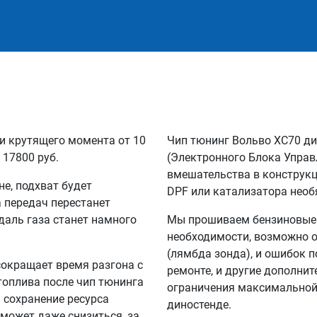
и крутящего момента от 10
Чип тюнинг Вольво ХС70 ди
 17800 руб.
(Электронного Блока Управ
вмешательства в конструкц
не, подхват будет
DPF или катализатора необ
а передач перестанет
едаль газа станет намного
Мы прошиваем бензиновые и
необходимости, возможно о
(лямбда зонда), и ошибок п
сокращает время разгона с
ремонте, и другие дополни
 топлива после чип тюнинга
ограничения максимальной 
а сохранение ресурса
диностенде.
 может даже снизиться, за