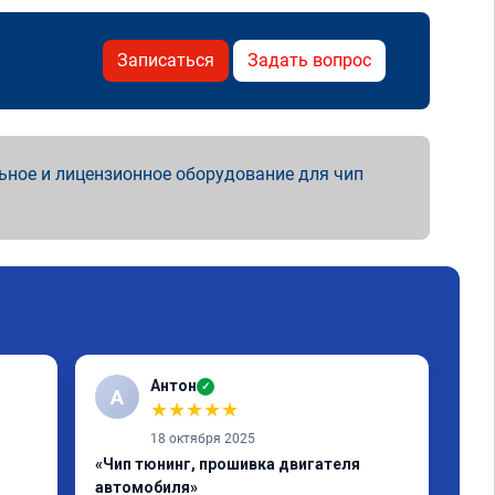
Записаться
Задать вопрос
ьное и лицензионное оборудование для чип
Антон
✓
А
А
★
★
★
★
★
18 октября 2025
«Чип тюнинг, прошивка двигателя
«Чи
автомобиля»
Маш