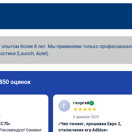
 опытом более 8 лет. Мы применяем только профессионал
ностики (Launch, Autel).
 850 оценок
георгий
✓
Г
★
★
★
★
★
3
9 декабря 2025
XC70»
«Чип тюнинг, прошивка Евро 2,
 Рекомендую! Оживил 
отключение егр Adblue»