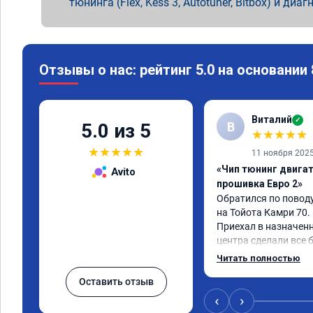
тюнинга (Flex, Kess 3, Autotuner, Bitbox) и диаг
Отзывы о нас: рейтинг 5.0 на основании
Виталий
✓
В
5.0 из 5
★
★
★
★
★
★
★
★
★
★
11 ноября 202
«Чип тюнинг двигате
Avito
прошивка Евро 2»
Обратился по поводу
на Тойота Камри 70.

Приехал в назначенн
центра сделали все б
Авто тестирую, пока в
Читать полностью
Номер сертификата 
Оставить отзыв
‹
›