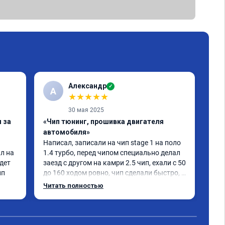
Александр
✓
А
А
★
★
★
★
★
30 мая 2025
 за
«Чип тюнинг, прошивка двигателя
«Чи
автомобиля»
авт
Написал, записали на чип stage 1 на поло 
Сде
л на 
1.4 турбо, перед чипом специально делал 
Toy
дет 
заезд с другом на камри 2.5 чип, ехали с 50 
ест
ип
до 160 ходом ровно, чип сделали быстро, 
луч
после него стал объезжать камри 
не 
Читать полностью
Чит
примерно на 4 корпуса.что с места, что 
зим
ходом машина стала сумашедшая) 
рек
доволен прошивкой и работой мастера, 
советую.