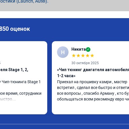
ностики (Launch, Autel).
 850 оценок
Никита
✓
Н
★
★
★
★
★
5
30 октября 2025
ля Stage 1, 2,
«Чип тюнинг двигателя автомобиля
1-2 часа»
 Чип-тюнинга Stage 1 
Приехал на прошивку камри , мастер 
встретил , сделал все быстро и ответи
ое время, сотрудники 
все вопросы , спасибо Арману , кто бу
ыстро.

обольщаться всем рекоменду евро ч
сë устраивает.

А010889.