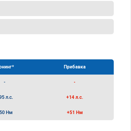
юнинг*
Прибавка
-
-
95 л.с.
+14 л.с.
50 Нм
+51 Нм