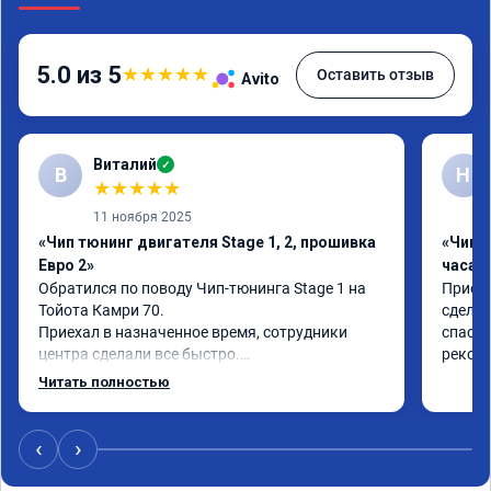
5.0 из 5
★
★
★
★
★
Оставить отзыв
Avito
Виталий
✓
В
Н
★
★
★
★
★
11 ноября 2025
«Чип тюнинг двигателя Stage 1, 2, прошивка
«Чип 
Евро 2»
часа»
Обратился по поводу Чип-тюнинга Stage 1 на 
Приеха
Тойота Камри 70.

сделал
Приехал в назначенное время, сотрудники 
спасиб
центра сделали все быстро.

рекоме
Авто тестирую, пока всë устраивает.

Читать полностью
Номер сертификата А010889.
‹
›