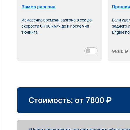
Замер разгона
Прошив
Измерение времени разгона в сек до
Если уда
скорости 0-100 км/ч до и после чип
заднего 
тюнинга
Engine по
9800 ₽
Стоимость: от
7800
₽
Наши специалисты по чип тюнингу обладают