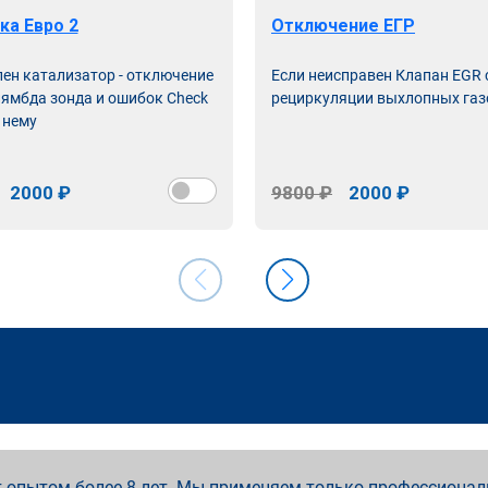
ка Евро 2
Отключение ЕГР
лен катализатор - отключение
Если неисправен Клапан EGR
лямбда зонда и ошибок Check
рециркуляции выхлопных газ
 нему
2000 ₽
9800 ₽
2000 ₽
 опытом более 8 лет. Мы применяем только профессионал