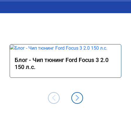
как тебя зовут ( )) Блин машина ожила
реально)) Спасибос Всем рекамендую 
пожалеете ))
Блог - Чип тюнинг Ford Focus 3 2.0
150 л.с.