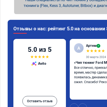
тюнинга (Flex, Kess 3, Autotuner, Bitbox) и диаг
Отзывы о нас: рейтинг 5.0 на основании
Артем
✓
А
5.0 из 5
★
★
★
★
★
★
★
★
★
★
30 марта 2024
«Чип тюнинг Ford M
Avito
Все отлично, приехал
время, мастер сдела
появилась динамика
ожил. Спасибо! Рек
Оставить отзыв