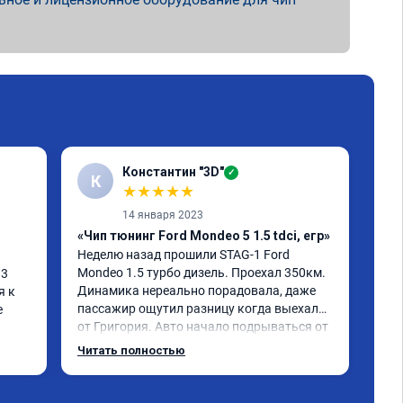
Константин "3D"
✓
К
А
★
★
★
★
★
14 января 2023
«Чип тюнинг Ford Mondeo 5 1.5 tdci, егр»
«Чи
Неделю назад прошили STAG-1 Ford 
При
Mondeo 1.5 турбо дизель. Проехал 350км. 
тро
3 
Динамика нереально порадовала, даже 
мас
 к 
пассажир ощутил разницу когда выехали 
маш
 
от Григория. Авто начало подрываться от 
маш
1500 оборотов, перестал захлебываться 
ие 
Читать полностью
при старте (не нужно на газ давить, 
ига 
трогается со сцепления). Ускорения при 
ень 
резком нажатии на педаль газа на 2-4 
был 