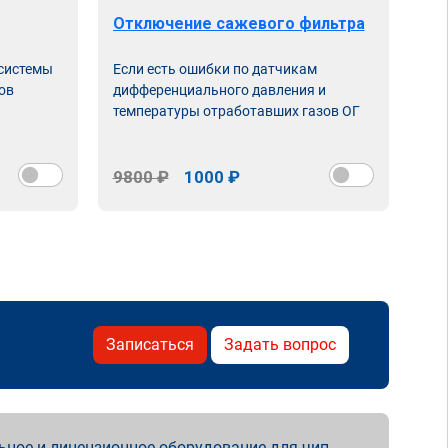
Отключение сажевого фильтра
От
 системы
Если есть ошибки по датчикам
Впу
ов
дифференциального давления и
неи
температуры отработавших газов ОГ
9800 ₽
1000 ₽
98
Записаться
Задать вопрос
ьное и лицензионное оборудование для чип