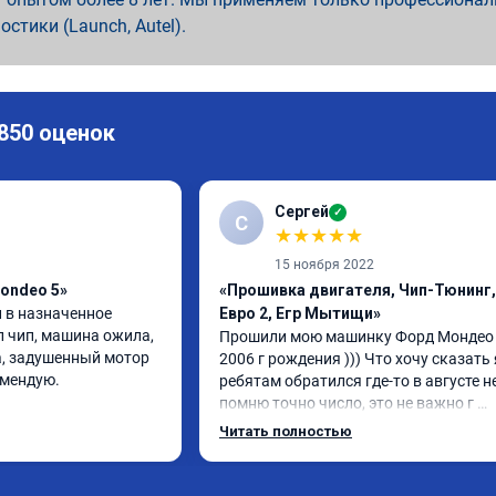
ностики (Launch, Autel).
 850 оценок
Сергей
✓
С
★
★
★
★
★
15 ноября 2022
ondeo 5»
«Прошивка двигателя, Чип-Тюнинг,
 в назначенное 
Евро 2, Егр Мытищи»
л чип, машина ожила, 
Прошили мою машинку Форд Мондео 
, задушенный мотор 
2006 г рождения ))) Что хочу сказать я
омендую.
ребятам обратился где-то в августе не
помню точно число, это не важно г 
Мытищи если кому то важно расстоян
Читать полностью
Приехал я на инвалидке которая ни ф
не тянула хотя объем 2.0 Обновил пар
чет перепрошил , прости братишка за