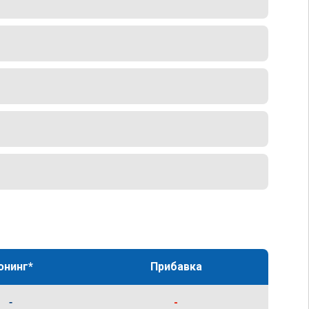
юнинг*
Прибавка
-
-