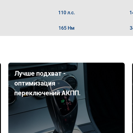
110 л.с.
1
165 Нм
3
Лучше подхват -
оптимизация
переключений АКПП.