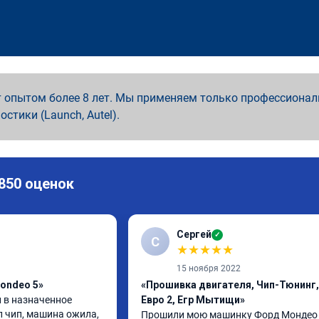
 опытом более 8 лет. Мы применяем только профессионал
ностики (Launch, Autel).
 850 оценок
Сергей
✓
С
★
★
★
★
★
15 ноября 2022
ondeo 5»
«Прошивка двигателя, Чип-Тюнинг,
 в назначенное 
Евро 2, Егр Мытищи»
л чип, машина ожила, 
Прошили мою машинку Форд Мондео 