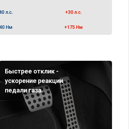
40 л.с.
+30 л.с.
40 Нм
+175 Нм
Быстрее отклик -
ускорение реакции
педали газа.