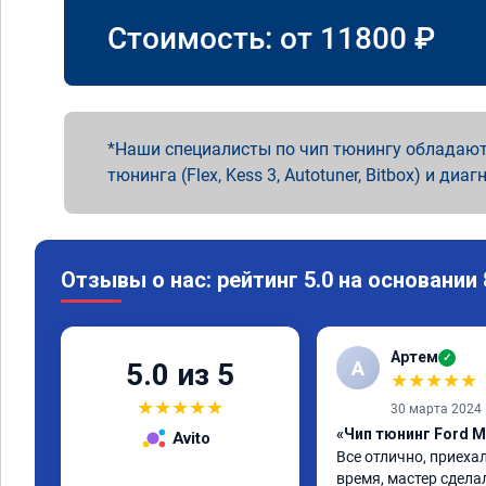
Стоимость: от
11800
₽
Наши специалисты по чип тюнингу обладают
тюнинга (Flex, Kess 3, Autotuner, Bitbox) и диаг
Отзывы о нас: рейтинг 5.0 на основании
Артем
✓
А
5.0 из 5
★
★
★
★
★
★
★
★
★
★
30 марта 2024
«Чип тюнинг Ford M
Avito
Все отлично, приехал
время, мастер сдела