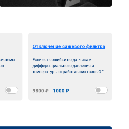
Отключение сажевого фильтра
От
 системы
Если есть ошибки по датчикам
Впу
ов
дифференциального давления и
неи
температуры отработавших газов ОГ
9800 ₽
1000 ₽
98