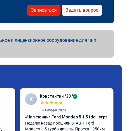
Записаться
Задать вопрос
ьное и лицензионное оборудование для чип
Константин "3D"
✓
К
А
★
★
★
★
★
14 января 2023
«Чип тюнинг Ford Mondeo 5 1.5 tdci, егр»
«Чи
Неделю назад прошили STAG-1 Ford 
При
Mondeo 1.5 турбо дизель. Проехал 350км. 
тро
3 