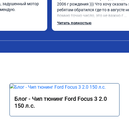
, задушенный мотор 
2006 г рождения ))) Что хочу сказать я
омендую.
ребятам обратился где-то в августе не
помню точно число, это не важно г 
Мытищи если кому то важно расстоян
Читать полностью
Приехал я на инвалидке которая ни ф
не тянула хотя объем 2.0 Обновил пар
чет перепрошил , прости братишка за
как тебя зовут ( )) Блин машина ожила
реально)) Спасибос Всем рекамендую 
пожалеете ))
Блог - Чип тюнинг Ford Focus 3 2.0
150 л.с.