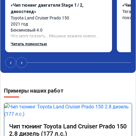
«Чип тюнинг двигателя Stage 1 / 2,
«Чип т
диностенд»
Тяга с
покаж
Toyota Land Cruiser Prado 150

2021 год

Бензиновый 4.0

Что могу сказать… Машина зажила новую 
жизнь)

Читать полностью
Я, конечно, ожидал что что-то поменяется, но 
реальность превзошла ожидания.

Самое заметное - машина стала лучше 
‹
›
отзываться на педаль газа и тянуть с низов.

Пропали легкие удары в коробе при резком 
ускорении или при переключении передач. 
Двигатель стал более эластичный.

Примеры наших работ
Жалею что не прошил сразу при покупке)

Рекомендую!
Чип тюнинг Toyota Land Cruiser Prado 150
2.8 дизель (177 л.с.)