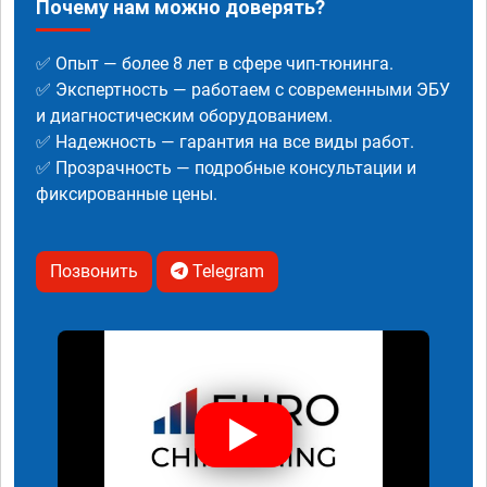
Почему нам можно доверять?
✅ Опыт — более 8 лет в сфере чип-тюнинга.
✅ Экспертность — работаем с современными ЭБУ
и диагностическим оборудованием.
✅ Надежность — гарантия на все виды работ.
✅ Прозрачность — подробные консультации и
фиксированные цены.
Позвонить
Telegram