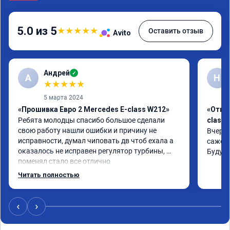
5.0 из 5
★
★
★
★
★
Оставить отзыв
Avito
Андрей
✓
А
Н
★
★
★
★
★
5 марта 2024
«Прошивка Евро 2 Mercedes E-class W212»
«Откл
Ребята молодцы спасибо большое сделали 
class 
свою работу нашли ошибки и причину не 
Вчера 
исправности, думал чиповать дв чтоб ехала а 
сажевы
оказалось не исправен регулятор турбины, 
Буду 
поменял стало все отлично
Читать полностью
‹
›