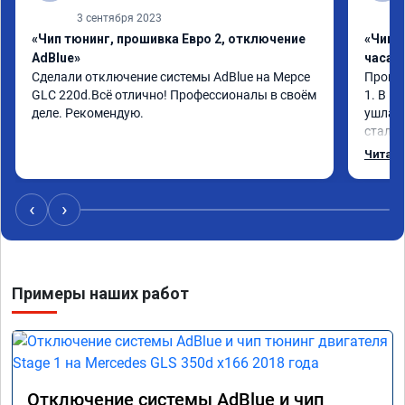
3 сентября 2023
«Чип тюнинг, прошивка Евро 2, отключение
«Чип 
AdBlue»
часа»
Сделали отключение системы AdBlue на Мерсе 
Прошив
GLC 220d.Всё отлично! Профессионалы в своём 
1. В и
деле. Рекомендую.
ушла в
стало 
Одни и
Читать
‹
›
Примеры наших работ
Отключение системы AdBlue и чип