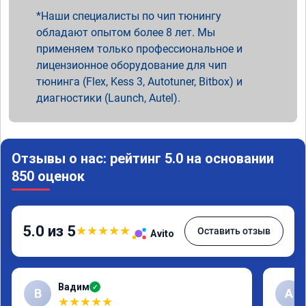
Наши специалисты по чип тюнингу
обладают опытом более 8 лет. Мы
применяем только профессиональное и
лицензионное оборудование для чип
тюнинга (Flex, Kess 3, Autotuner, Bitbox) и
диагностики (Launch, Autel).
Отзывы о нас: рейтинг 5.0 на основании
850 оценок
5.0 из 5
★
★
★
★
★
Оставить отзыв
Avito
Вадим
✓
В
А
★
★
★
★
★