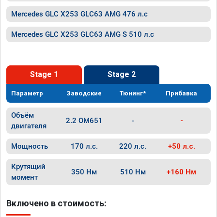
Mercedes GLC X253 GLC63 AMG 476 л.с
Mercedes GLC X253 GLC63 AMG S 510 л.с
Stage 1
Stage 2
Параметр
Заводские
Тюнинг*
Прибавка
Объём
2.2 OM651
-
-
двигателя
Мощность
170 л.с.
220 л.с.
+50 л.с.
Крутящий
350 Нм
510 Нм
+160 Нм
момент
Включено в стоимость: