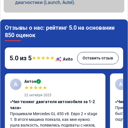
диагностики (Launch, Autel).
Отзывы о нас: рейтинг 5.0 на основании
850 оценок
5.0 из 5
★
★
★
★
★
Оставить отзыв
Avito
Антон
✓
А
A
★
★
★
★
★
22 октября 2025
«Чип тюнинг двигателя автомобиля за 1-2
«Чип 
часа»
Принял
быстро
Прошивали Mercedes GL 450 v8. Евро 2 + stage 
ощутим
1. В итоге машина поехала, как мне нужно: 
ушла валкость, появились подхваты с низов, 