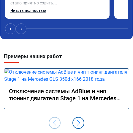
стало приятно ездить.

Одни из лучших трат, в авто! 🔥
Читать полностью
‹
›
Примеры наших работ
Отключение системы AdBlue и чип
тюнинг двигателя Stage 1 на Mercedes
GLS 350d x166 2018 года