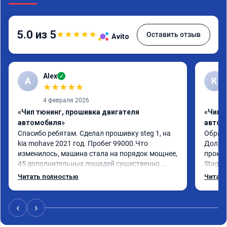
5.0 из 5
★
★
★
★
★
Оставить отзыв
Avito
Alex
✓
A
К
★
★
★
★
★
4 февраля 2026
«Чип тюнинг, прошивка двигателя
«Чип 
автомобиля»
автом
Спасибо ребятам. Сделал прошивку steg 1, на 
Обрати
kia mohave 2021 год. Пробег 99000.Что 
Долго 
изменилось, машина стала на порядок мощнее, 
прокон
45 дополнительных лошадей существенно 
Stage 
чувствуется и соответственно крутящего 
с сохр
Читать полностью
Читать
момента. Значительно упал расход, был в 
Машина
среднем 15 город, уже три дня катаюсь, держит 
получи
12-12.5. Коробка перестала подпинывать при 
прибав
‹
›
наборе скорости. Педаль газа более 
обгоны
отзывчевее. В целом, я очень доволен.!
понра