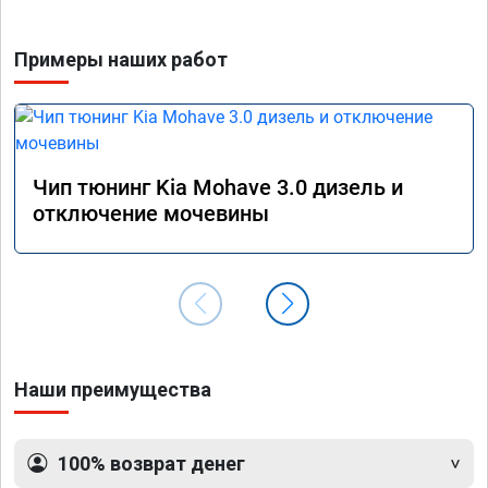
прошив
похоже
Примеры наших работ
прошив
эконом
сэконо
давать
прошив
Рекоме
Чип тюнинг Kia Mohave 3.0 дизель и
А0110
отключение мочевины
Наши преимущества
100% возврат денег