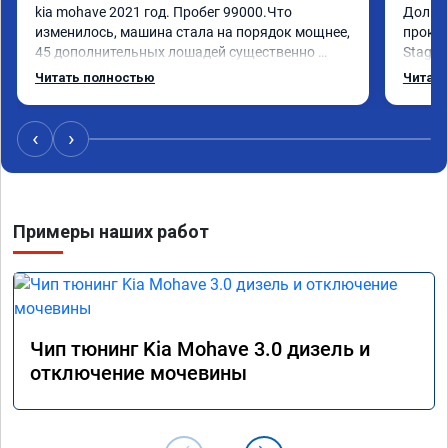
kia mohave 2021 год. Пробег 99000.Что 
Долго 
изменилось, машина стала на порядок мощнее, 
прокон
45 дополнительных лошадей существенно 
Stage 
чувствуется и соответственно крутящего 
с сохр
Читать полностью
Читать
момента. Значительно упал расход, был в 
Машина
среднем 15 город, уже три дня катаюсь, держит 
получи
12-12.5. Коробка перестала подпинывать при 
прибав
‹
›
наборе скорости. Педаль газа более 
обгоны
отзывчевее. В целом, я очень доволен.!
понра
прошив
похоже
Примеры наших работ
прошив
эконом
сэконо
давать
прошив
Рекоме
Чип тюнинг Kia Mohave 3.0 дизель и
А0110
отключение мочевины