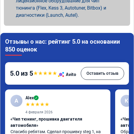
лицензионное оборудование для чип
тюнинга (Flex, Kess 3, Autotuner, Bitbox) и
диагностики (Launch, Autel).
Отзывы о нас: рейтинг 5.0 на основании
850 оценок
5.0 из 5
★
★
★
★
★
Оставить отзыв
Avito
Alex
✓
A
К
★
★
★
★
★
4 февраля 2026
«Чип тюнинг, прошивка двигателя
«Чип 
автомобиля»
автом
Спасибо ребятам. Сделал прошивку steg 1, на 
Обрати