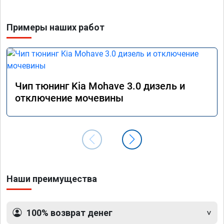
прошив
похоже
Примеры наших работ
прошив
эконом
сэконо
давать
прошив
Рекоме
Чип тюнинг Kia Mohave 3.0 дизель и
А0110
отключение мочевины
Наши преимущества
100% возврат денег