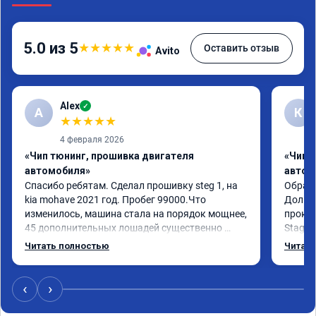
5.0 из 5
★
★
★
★
★
Оставить отзыв
Avito
Alex
✓
A
К
★
★
★
★
★
4 февраля 2026
«Чип тюнинг, прошивка двигателя
«Чип 
автомобиля»
автом
Спасибо ребятам. Сделал прошивку steg 1, на 
Обрати
kia mohave 2021 год. Пробег 99000.Что 
Долго 
изменилось, машина стала на порядок мощнее, 
прокон
45 дополнительных лошадей существенно 
Stage 
чувствуется и соответственно крутящего 
с сохр
Читать полностью
Читать
момента. Значительно упал расход, был в 
Машина
среднем 15 город, уже три дня катаюсь, держит 
получи
12-12.5. Коробка перестала подпинывать при 
прибав
‹
›
наборе скорости. Педаль газа более 
обгоны
отзывчевее. В целом, я очень доволен.!
понра