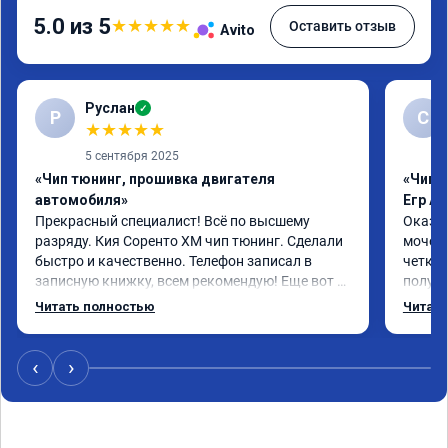
5.0 из 5
★
★
★
★
★
Оставить отзыв
Avito
Руслан
✓
Р
С
★
★
★
★
★
5 сентября 2025
«Чип тюнинг, прошивка двигателя
«Чип 
автомобиля»
Егр Ad
Прекрасный специалист! Всё по высшему 
Оказал
разряду. Кия Соренто XM чип тюнинг. Сделали 
мочеви
быстро и качественно. Телефон записал в 
четко.
записную книжку, всем рекомендую! Еще вот 
получи
поеду в ближайшее дни брата Мазду 6 2016 год 
Доволе
Читать полностью
Читать
отгоню на чип тюнинг.
или не
‹
›