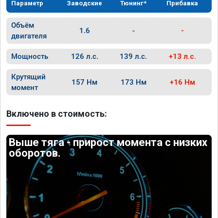
Параметр
Заводские
Тюнинг*
Прибавка
Объём
1.6
-
-
двигателя
Мощность
126 л.с.
139 л.с.
+13 л.с.
Крутящий
157 Нм
173 Нм
+16 Нм
момент
Включено в стоимость:
Выше тяга - прирост момента с низких
оборотов.