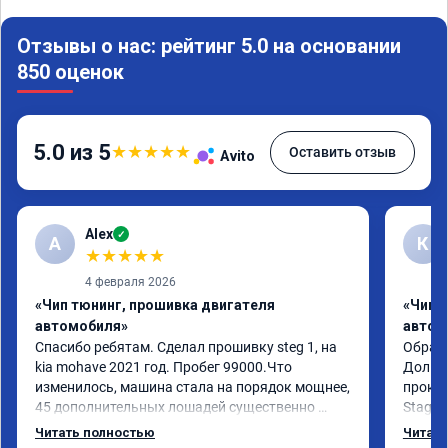
Отзывы о нас: рейтинг 5.0 на основании
850 оценок
5.0 из 5
★
★
★
★
★
Оставить отзыв
Avito
Alex
✓
A
К
★
★
★
★
★
4 февраля 2026
«Чип тюнинг, прошивка двигателя
«Чип 
автомобиля»
автом
Спасибо ребятам. Сделал прошивку steg 1, на 
Обрати
kia mohave 2021 год. Пробег 99000.Что 
Долго 
изменилось, машина стала на порядок мощнее, 
прокон
45 дополнительных лошадей существенно 
Stage 
чувствуется и соответственно крутящего 
с сохр
Читать полностью
Читать
момента. Значительно упал расход, был в 
Машина