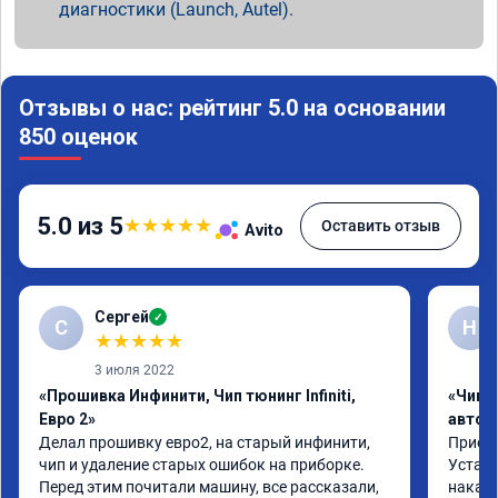
диагностики (Launch, Autel).
Отзывы о нас: рейтинг 5.0 на основании
850 оценок
5.0 из 5
★
★
★
★
★
Оставить отзыв
Avito
Сергей
✓
С
Н
★
★
★
★
★
3 июля 2022
«Прошивка Инфинити, Чип тюнинг Infiniti,
«Чип 
Евро 2»
автом
Делал прошивку евро2, на старый инфинити, 
Приеха
чип и удаление старых ошибок на приборке. 
Устано
Перед этим почитали машину, все рассказали, 
накат 