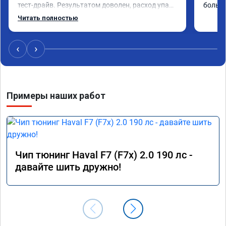
тест-драйв. Результатом доволен, расход упал, 
большо
машина стала еще чуть бодрее)
Читать полностью
‹
›
Примеры наших работ
Чип тюнинг Haval F7 (F7x) 2.0 190 лс -
давайте шить дружно!