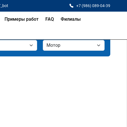
T_bot
+7 (986) 089-04-39
Примеры работ
FAQ
Филиалы