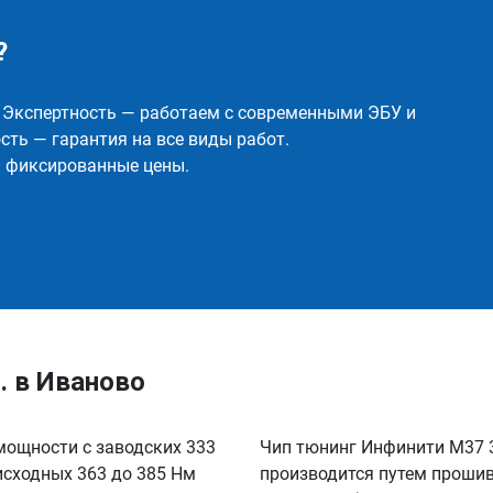
?
✅ Экспертность — работаем с современными ЭБУ и
ть — гарантия на все виды работ.
и фиксированные цены.
с. в Иваново
е мощности с заводских 333
Чип тюнинг Инфинити М37 3.
 исходных 363 до 385 Нм
производится путем прошив