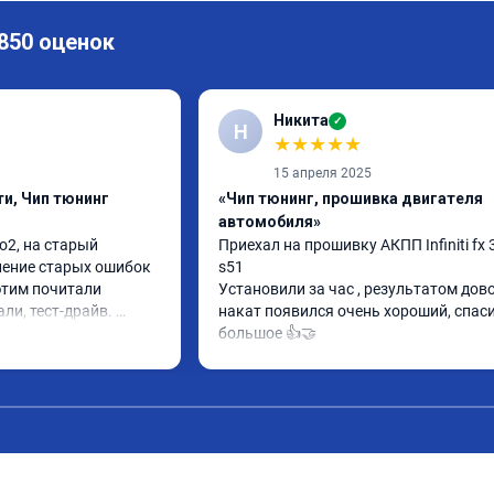
 850 оценок
Никита
✓
Н
★
★
★
★
★
15 апреля 2025
и, Чип тюнинг
«Чип тюнинг, прошивка двигателя
автомобиля»
2, на старый 
Приехал на прошивку АКПП Infiniti fx 3
ление старых ошибок 
s51

этим почитали 
Установили за час , результатом довол
ли, тест-драйв. 
накат появился очень хороший, спаси
 расход упал, 
большое 👍🤝
ть бодрее)