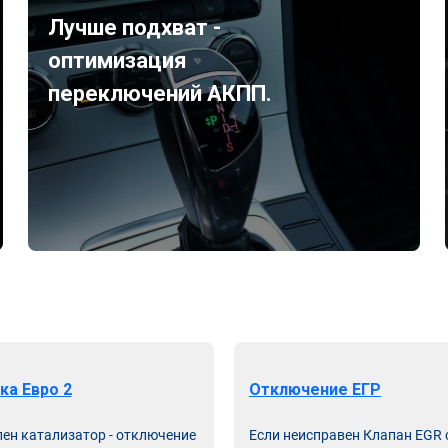
Лучше подхват -
оптимизация
переключений АКПП.
ка Евро 2
Отключение ЕГР
лен катализатор - отключение
Если неисправен Клапан EGR