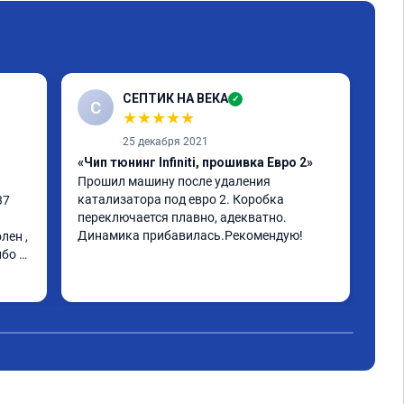
СЕПТИК НА ВЕКА
✓
С
★
★
★
★
★
25 декабря 2021
«Чип тюнинг Infiniti, прошивка Евро 2»
«Чи
Прошил машину после удаления 
инф
катализатора под евро 2. Коробка 
к м
7 
переключается плавно, адекватно. 
мин
Динамика прибавилась.Рекомендую!
ста
ен , 
Рас
бо 
про
Чит