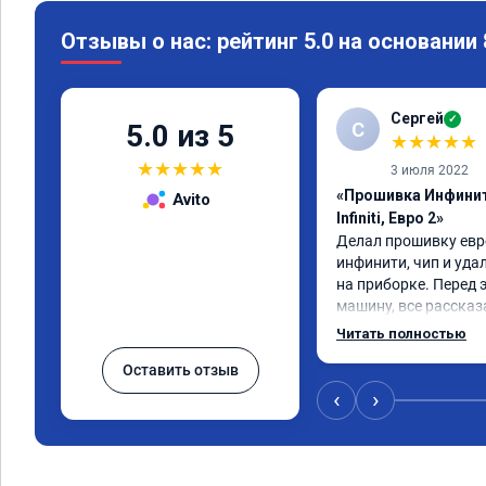
Отзывы о нас: рейтинг 5.0 на основании
Сергей
✓
С
5.0 из 5
★
★
★
★
★
★
★
★
★
★
3 июля 2022
«Прошивка Инфинит
Avito
Infiniti, Евро 2»
Делал прошивку евро
инфинити, чип и уда
на приборке. Перед 
машину, все рассказа
Результатом доволен,
Читать полностью
машина стала еще чу
Оставить отзыв
‹
›