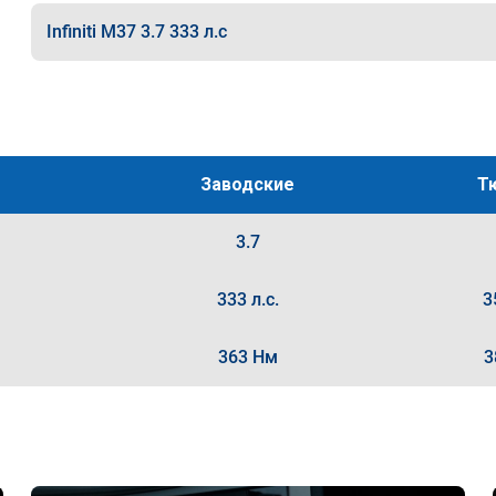
Infiniti M37 3.7 333 л.с
Заводские
Т
3.7
333 л.с.
3
363 Нм
3