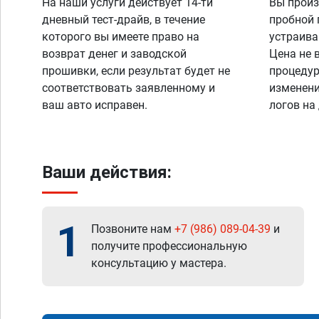
На наши услуги действует 14-ти
Вы произ
дневный тест-драйв, в течение
пробной 
которого вы имеете право на
устраива
возврат денег и заводской
Цена не 
прошивки, если результат будет не
процедур
соответствовать заявленному и
изменени
ваш авто исправен.
логов на
Ваши действия:
1
Позвоните нам
+7 (986) 089-04-39
и
получите профессиональную
консультацию у мастера.