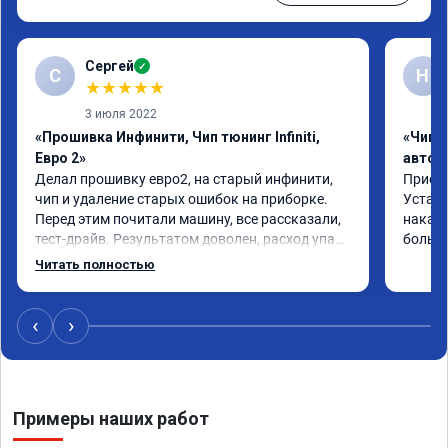
Сергей
✓
С
Н
★
★
★
★
★
3 июля 2022
«Прошивка Инфинити, Чип тюнинг Infiniti,
«Чип 
Евро 2»
автом
Делал прошивку евро2, на старый инфинити, 
Приеха
чип и удаление старых ошибок на приборке. 
Устано
Перед этим почитали машину, все рассказали, 
накат 
тест-драйв. Результатом доволен, расход упал, 
большо
машина стала еще чуть бодрее)
Читать полностью
‹
›
Примеры наших работ