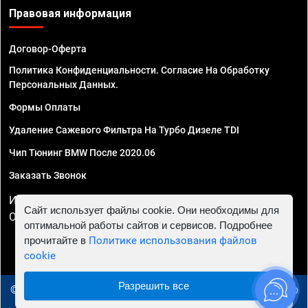
Правовая информация
Договор-Оферта
Политика Конфиденциальности. Согласие На Обработку
Персональных Данных.
Формы Оплаты
Удаление Сажевого Фильтра На Турбо Дизеле TDI
Чип Тюнинг BMW После 2020.06
Заказать Звонок
ИП Смирнов Георгий Павлович. ИНН 781302555843,
Сайт использует файлы cookie. Они необходимы для
ОГРНИП 324470400032610
оптимальной работы сайтов и сервисов. Подробнее
прочитайте в
Политике использования файлов
cookie
Разрешить все
© 2010 - 2026 Чип тюнинг в Иваново - Автосервис "Евро
Чип Тюнинг"