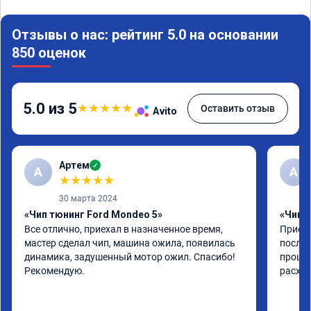
Отзывы о нас: рейтинг 5.0 на основании
850 оценок
5.0 из 5
★
★
★
★
★
Оставить отзыв
Avito
Артем
✓
А
А
★
★
★
★
★
30 марта 2024
«Чип тюнинг Ford Mondeo 5»
«Чип т
Все отлично, приехал в назначенное время, 
Приеха
мастер сделал чип, машина ожила, появилась 
после 
динамика, задушенный мотор ожил. Спасибо! 
прошив
Рекомендую.
расход