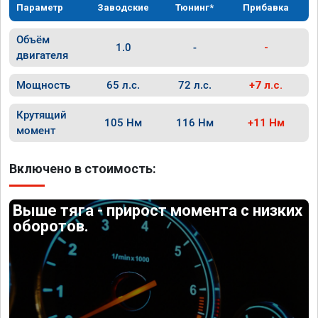
Параметр
Заводские
Тюнинг*
Прибавка
Объём
1.0
-
-
двигателя
Мощность
65 л.с.
72 л.с.
+7 л.с.
Крутящий
105 Нм
116 Нм
+11 Нм
момент
Включено в стоимость:
Выше тяга - прирост момента с низких
оборотов.