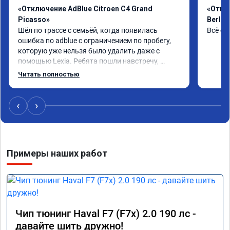
«Отключение AdBlue Citroen C4 Grand
«Откл
Picasso»
Berlin
Шёл по трассе с семьёй, когда появилась 
Всё сд
ошибка по adblue с ограничением по пробегу, 
которую уже нельзя было удалить даже с 
помощью Lexia. Ребята пошли навстречу, 
оперативно приняли и за час отшили как 
Читать полностью
adblue, так и eolys. Отпуск не был сорван ))
‹
›
Примеры наших работ
Чип тюнинг Haval F7 (F7x) 2.0 190 лс -
давайте шить дружно!