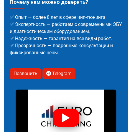
Почему нам можно доверять?
✅ Опыт — более 8 лет в сфере чип-тюнинга.
✅ Экспертность — работаем с современными ЭБУ
и диагностическим оборудованием.
✅ Надежность — гарантия на все виды работ.
✅ Прозрачность — подробные консультации и
фиксированные цены.
Позвонить
Telegram