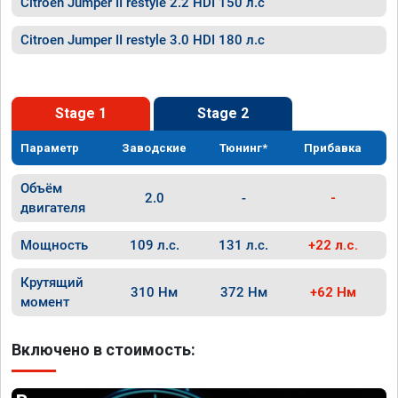
Citroen Jumper II restyle 2.2 HDI 150 л.с
Citroen Jumper II restyle 3.0 HDI 180 л.с
Stage 1
Stage 2
Параметр
Заводские
Тюнинг*
Прибавка
Объём
2.0
-
-
двигателя
Мощность
109 л.с.
131 л.с.
+22 л.с.
Крутящий
310 Нм
372 Нм
+62 Нм
момент
Включено в стоимость: