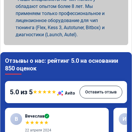
обладают опытом более 8 лет. Мы
применяем только профессиональное и
лицензионное оборудование для чип
тюнинга (Flex, Kess 3, Autotuner, Bitbox) и
диагностики (Launch, Autel).
Отзывы о нас: рейтинг 5.0 на основании
850 оценок
5.0 из 5
★
★
★
★
★
Оставить отзыв
Avito
Вячеслав
✓
В
И
★
★
★
★
★
22 апреля 2024