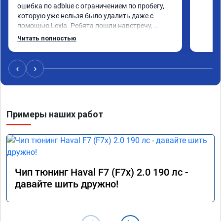
ошибка по adblue с ограничением по пробегу, 
которую уже нельзя было удалить даже с 
помощью Lexia. Ребята пошли навстречу, 
оперативно приняли и за час отшили как 
Читать полностью
adblue, так и eolys. Отпуск не был сорван ))
‹
›
Примеры наших работ
Чип тюнинг Haval F7 (F7x) 2.0 190 лс -
давайте шить дружно!