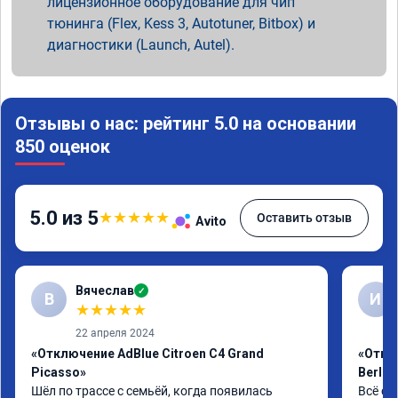
лицензионное оборудование для чип
тюнинга (Flex, Kess 3, Autotuner, Bitbox) и
диагностики (Launch, Autel).
Отзывы о нас: рейтинг 5.0 на основании
850 оценок
5.0 из 5
★
★
★
★
★
Оставить отзыв
Avito
Вячеслав
✓
В
И
★
★
★
★
★
22 апреля 2024
«Отключение AdBlue Citroen C4 Grand
«Откл
Picasso»
Berlin
Шёл по трассе с семьёй, когда появилась 
Всё сд