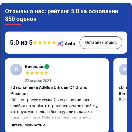
Отзывы о нас: рейтинг 5.0 на основании
850 оценок
5.0 из 5
★
★
★
★
★
Оставить отзыв
Avito
Вячеслав
✓
В
И
★
★
★
★
★
22 апреля 2024
«Отключение AdBlue Citroen C4 Grand
«Откл
Picasso»
Berlin
Шёл по трассе с семьёй, когда появилась 
Всё сд
ошибка по adblue с ограничением по пробегу, 
которую уже нельзя было удалить даже с 
помощью Lexia. Ребята пошли навстречу, 
оперативно приняли и за час отшили как 
Читать полностью
adblue, так и eolys. Отпуск не был сорван ))