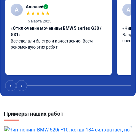
Алексей
✓
А
А
★
★
★
★
★
15 марта 2025
«Отключение мочевины BMW 5 series G30 /
«Чип т
G31»
Владим
специа
Все сделали быстро и качественно. Всем 
рекомендую этих ребят
‹
›
Примеры наших работ