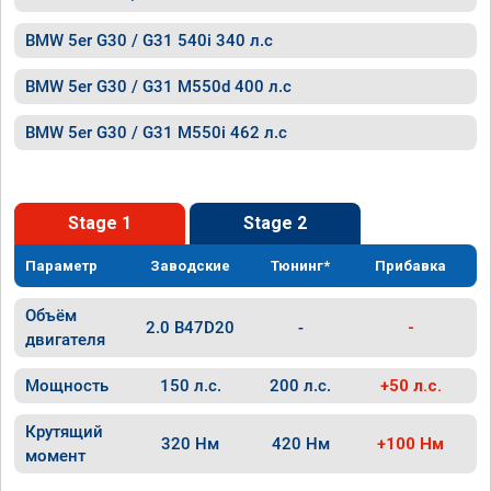
BMW 5er G30 / G31 540i 340 л.с
BMW 5er G30 / G31 M550d 400 л.с
BMW 5er G30 / G31 M550i 462 л.с
Stage 1
Stage 2
Параметр
Заводские
Тюнинг*
Прибавка
Объём
2.0 B47D20
-
-
двигателя
Мощность
150 л.с.
200 л.с.
+50 л.с.
Крутящий
320 Нм
420 Нм
+100 Нм
момент