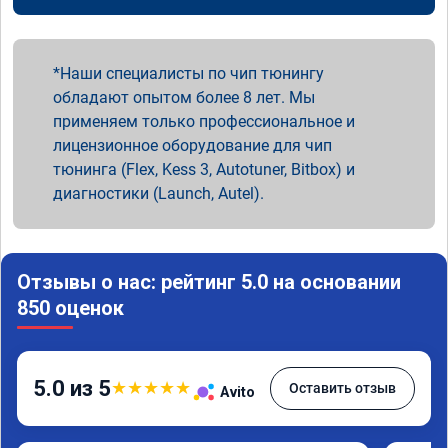
Наши специалисты по чип тюнингу
обладают опытом более 8 лет. Мы
применяем только профессиональное и
лицензионное оборудование для чип
тюнинга (Flex, Kess 3, Autotuner, Bitbox) и
диагностики (Launch, Autel).
Отзывы о нас: рейтинг 5.0 на основании
850 оценок
5.0 из 5
★
★
★
★
★
Оставить отзыв
Avito