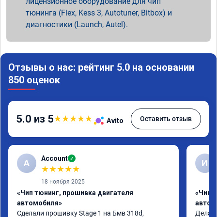
лицензионное оборудование для чип
тюнинга (Flex, Kess 3, Autotuner, Bitbox) и
диагностики (Launch, Autel).
Отзывы о нас: рейтинг 5.0 на основании
850 оценок
5.0 из 5
★
★
★
★
★
Оставить отзыв
Avito
Account
✓
A
И
★
★
★
★
★
18 ноября 2025
«Чип тюнинг, прошивка двигателя
«Чип 
автомобиля»
автом
Сделали прошивку Stage 1 на Бмв 318d, 
Делали