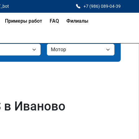
T_bot
+7 (986) 089-04-39
Примеры работ
FAQ
Филиалы
S в Иваново