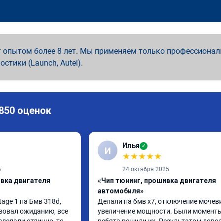
 опытом более 8 лет. Мы применяем только профессионал
ностики (Launch, Autel).
 850 оценок
Илья
✓
И
★
★
★
★
★
5
24 октября 2025
ивка двигателя
«Чип тюнинг, прошивка двигателя
автомобиля»
ge 1 на Бмв 318d, 
Делали на бмв х7, отключение мочеви
вовал ожиданию, все 
увеличение мощности. Были моменты,