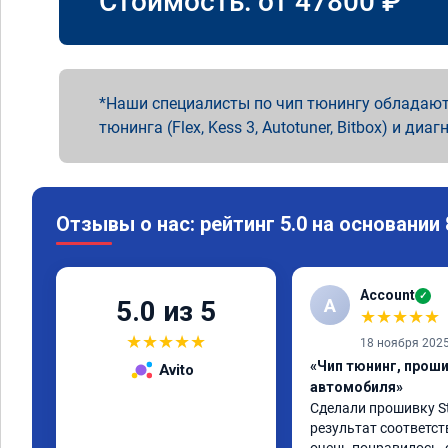
Стоимость: от
47800
₽
Наши специалисты по чип тюнингу обладают
тюнинга (Flex, Kess 3, Autotuner, Bitbox) и диаг
Отзывы о нас: рейтинг 5.0 на основании
Account
✓
A
5.0 из 5
★
★
★
★
★
★
★
★
★
★
18 ноября 202
«Чип тюнинг, прош
Avito
автомобиля»
Сделали прошивку Sta
результат соответст