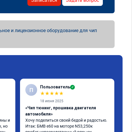
Записаться
Задать вопрос
ьное и лицензионное оборудование для чип
Пользователь
✓
П
★
★
★
★
★
18 июня 2025
«Чип тюнинг, прошивка двигателя
«Чи
автомобиля»
отк
ны и 
Хочу поделиться своей бедой и радостью.

БМВ
 но 
Итак: БМВ е60 на моторе N53,250к 
отк