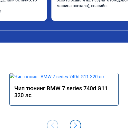
делали отлично, то 
ребята решили их. Результатом довол
машина поехала), спасибо.
2
Чип тюнинг BMW 7 series 740d G11
320 лс