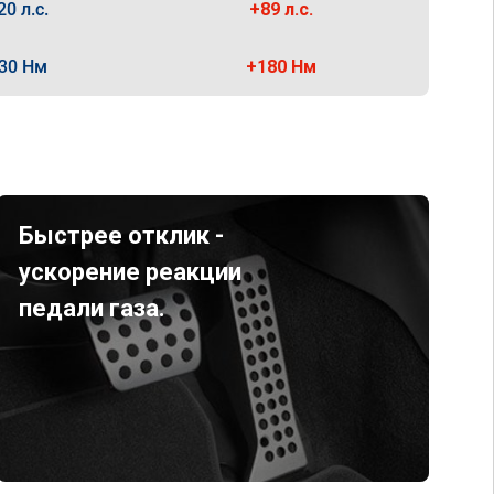
20 л.с.
+89 л.с.
30 Нм
+180 Нм
Быстрее отклик -
ускорение реакции
педали газа.