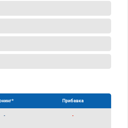
юнинг*
Прибавка
-
-