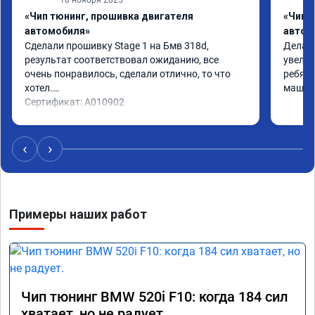
«Чип тюнинг, прошивка двигателя
«Чип 
автомобиля»
автом
Сделали прошивку Stage 1 на Бмв 318d, 
Делали
результат соответствовал ожиданию, все 
увелич
очень понравилось, сделали отлично, то что 
ребята
хотел.

машина
Сертификат: A010902
‹
›
Примеры наших работ
Чип тюнинг BMW 520i F10: когда 184 сил
хватает, но не радует.