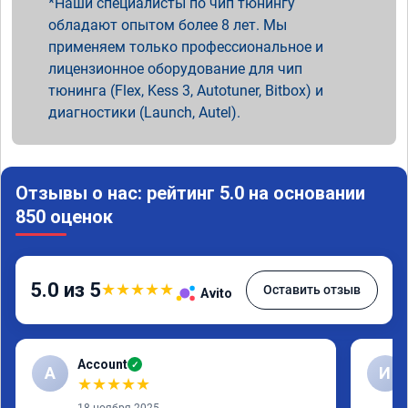
Наши специалисты по чип тюнингу
обладают опытом более 8 лет. Мы
применяем только профессиональное и
лицензионное оборудование для чип
тюнинга (Flex, Kess 3, Autotuner, Bitbox) и
диагностики (Launch, Autel).
Отзывы о нас: рейтинг 5.0 на основании
850 оценок
5.0 из 5
★
★
★
★
★
Оставить отзыв
Avito
Account
✓
A
И
★
★
★
★
★
18 ноября 2025