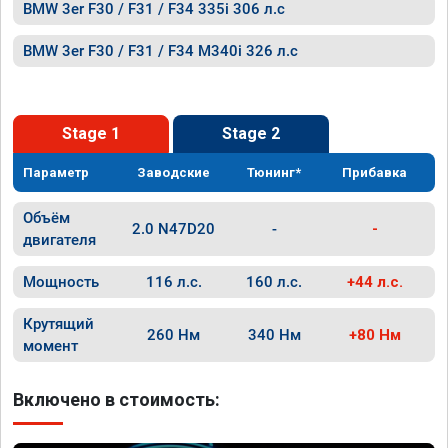
BMW 3er F30 / F31 / F34 335i 306 л.с
BMW 3er F30 / F31 / F34 M340i 326 л.с
Stage 1
Stage 2
Параметр
Заводские
Тюнинг*
Прибавка
Объём
2.0 N47D20
-
-
двигателя
Мощность
116 л.с.
160 л.с.
+44 л.с.
Крутящий
260 Нм
340 Нм
+80 Нм
момент
Включено в стоимость: