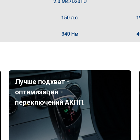
2.0 M47D20TU
150 л.с.
1
340 Нм
4
Лучше подхват -
оптимизация
переключений АКПП.