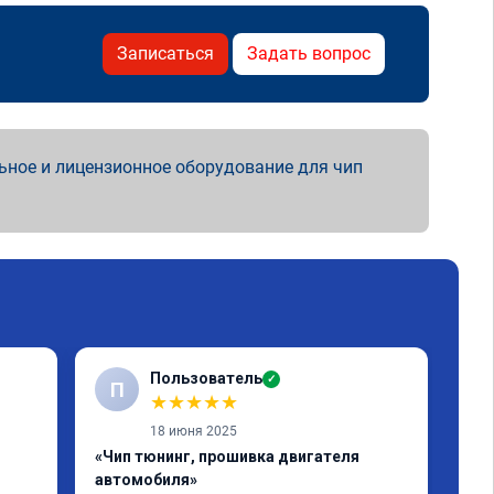
Записаться
Задать вопрос
ьное и лицензионное оборудование для чип
Пользователь
✓
П
★
★
★
★
★
18 июня 2025
«Чип тюнинг, прошивка двигателя
«Чи
автомобиля»
отк