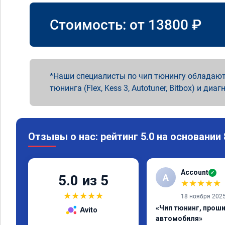
Стоимость: от
13800
₽
Наши специалисты по чип тюнингу обладают
тюнинга (Flex, Kess 3, Autotuner, Bitbox) и диаг
Отзывы о нас: рейтинг 5.0 на основании
Account
✓
A
5.0 из 5
★
★
★
★
★
★
★
★
★
★
18 ноября 202
«Чип тюнинг, прош
Avito
автомобиля»