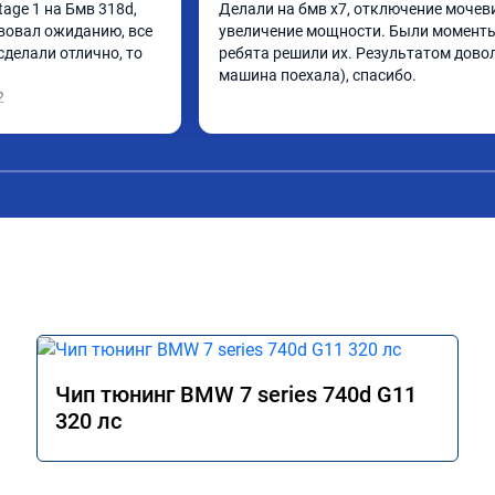
ge 1 на Бмв 318d, 
Делали на бмв х7, отключение мочеви
вовал ожиданию, все 
увеличение мощности. Были моменты,
делали отлично, то 
ребята решили их. Результатом довол
машина поехала), спасибо.
2
Чип тюнинг BMW 7 series 740d G11
320 лс