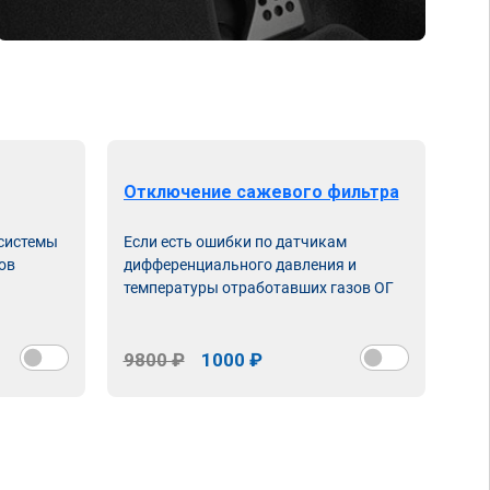
Отключение сажевого фильтра
От
 системы
Если есть ошибки по датчикам
Впу
ов
дифференциального давления и
неи
температуры отработавших газов ОГ
9800 ₽
1000 ₽
98