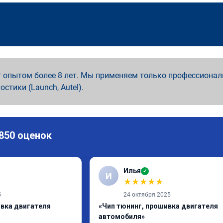
 опытом более 8 лет. Мы применяем только профессионал
ностики (Launch, Autel).
 850 оценок
Илья
✓
И
★
★
★
★
★
5
24 октября 2025
ивка двигателя
«Чип тюнинг, прошивка двигателя
автомобиля»