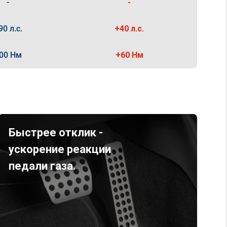
-
-
90 л.с.
+40 л.с.
00 Нм
+60 Нм
Быстрее отклик -
ускорение реакции
педали газа.