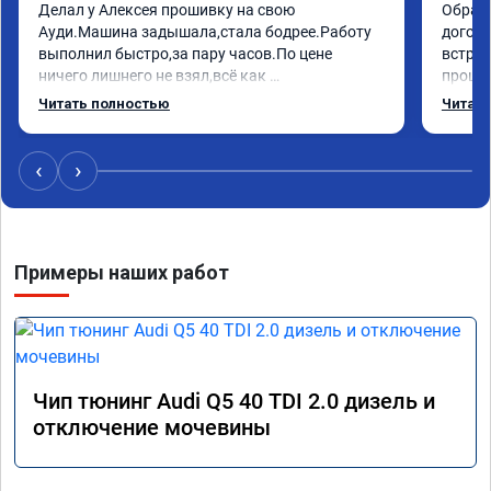
Делал у Алексея прошивку на свою 
Обрати
Ауди.Машина задышала,стала бодрее.Работу 
догово
выполнил быстро,за пару часов.По цене 
встрет
ничего лишнего не взял,всё как 
прошил
договаривались заранее.После работы 
Арман 
Читать полностью
Читать
возникали вопросы,всегда консультировал и 
летела
был на связи.Теперь знаю,куда ехать в случае 
Арману
поломки авто.Однозначно рекомендую 
машина
‹
›
Алексея как грамотного специалиста!
вам!!!!!
Примеры наших работ
Чип тюнинг Audi Q5 40 TDI 2.0 дизель и
отключение мочевины