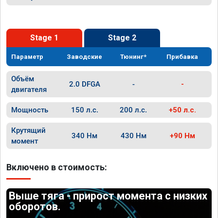
Stage 1
Stage 2
Параметр
Заводские
Тюнинг*
Прибавка
Объём
2.0 DFGA
-
-
двигателя
Мощность
150 л.с.
200 л.с.
+50 л.с.
Крутящий
340 Нм
430 Нм
+90 Нм
момент
Включено в стоимость:
Выше тяга - прирост момента с низких
оборотов.