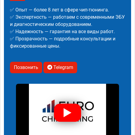
✅ Опыт — более 8 лет в сфере чип-тюнинга.
✅ Экспертность — работаем с современными ЭБУ
и диагностическим оборудованием.
✅ Надежность — гарантия на все виды работ.
✅ Прозрачность — подробные консультации и
фиксированные цены.
Позвонить
Telegram