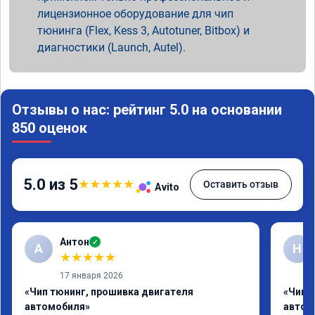
лицензионное оборудование для чип
тюнинга (Flex, Kess 3, Autotuner, Bitbox) и
диагностики (Launch, Autel).
Отзывы о нас: рейтинг 5.0 на основании
850 оценок
5.0 из 5
★
★
★
★
★
Оставить отзыв
Avito
Антон
✓
А
Н
★
★
★
★
★
17 января 2026
«Чип тюнинг, прошивка двигателя
«Чип 
автомобиля»
автом