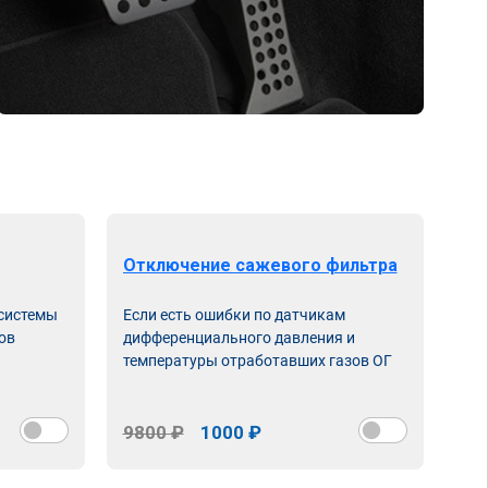
Отключение сажевого фильтра
От
 системы
Если есть ошибки по датчикам
Впу
ов
дифференциального давления и
неи
температуры отработавших газов ОГ
9800 ₽
1000 ₽
98