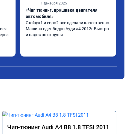
1 декабря 2025
«Чип тюнинг, прошивка двигателя
«Чи
автомобиля»
отк
Стейдж1 и евро2 все сделали качественно. 
Дел
век 
Машина едет бодро Ауди а4 2012г Быстро 
Пиш
ерез 
и надежно от души
нор
дел
а по 
 
не 
аз 
Чип-тюнинг Audi A4 B8 1.8 TFSI 2011