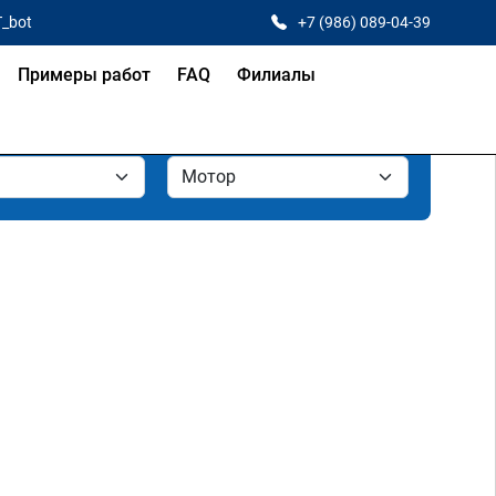
T_bot
+7 (986) 089-04-39
Примеры работ
FAQ
Филиалы