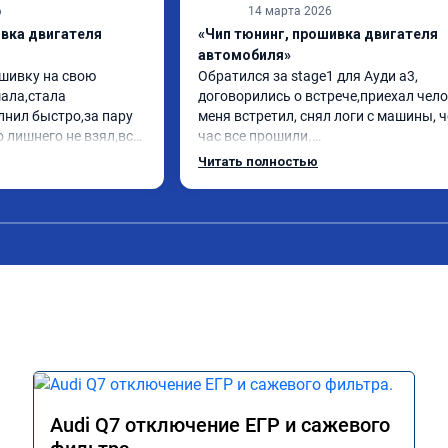
6
14 марта 2026
ивка двигателя
«Чип тюнинг, прошивка двигателя
автомобиля»
шивку на свою 
Обратился за stage1 для Ауди а3, 
ла,стала 
договорились о встрече,приехал чело
нил быстро,за пару 
меня встретил, снял логи с машины, ч
 лишнего не взял,всё 
час все прошили.

заранее.После 
Арман спасибо тебе огромное, машинк
Читать полностью
просы,всегда 
летела а не поехала! Как писал ранее в
л на связи.Теперь 
личку Арману смерть с косой догнать 
лучае поломки 
может 🤣машина едет не в себя, еще р
комендую Алексея 
спасибо вам!!!!!!!
иалиста!
Audi Q7 отключение ЕГР и сажевого