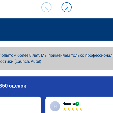
 опытом более 8 лет. Мы применяем только профессионал
ностики (Launch, Autel).
 850 оценок
Никита
✓
Н
★
★
★
★
★