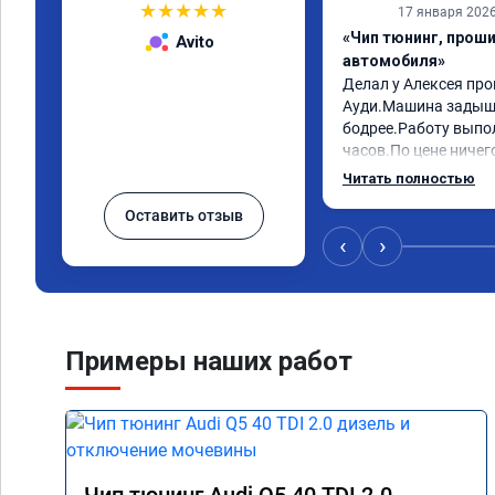
★
★
★
★
★
17 января 202
«Чип тюнинг, прош
Avito
автомобиля»
Делал у Алексея про
Ауди.Машина задыша
бодрее.Работу выпол
часов.По цене ничего
как договаривались 
Читать полностью
работы возникали во
Оставить отзыв
консультировал и бы
знаю,куда ехать в с
‹
›
авто.Однозначно ре
как грамотного спец
Примеры наших работ