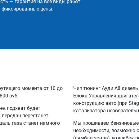
ть — гарантия на все виды работ.
и фиксированные цены.
рутящего момента от 10 до
Чип тюнинг Ауди А8 дизель
800 руб.
Блока Управления двигател
конструкцию авто (при Sta
не, подхват будет
катализатора необязательн
а передач перестанет
едаль газа станет намного
Мы прошиваем бензиновые и
необходимости, возможно о
(лямбда зонда), и ошибок п