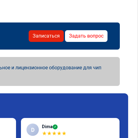
Записаться
Задать вопрос
ьное и лицензионное оборудование для чип
Dima
✓
D
Е
★
★
★
★
★