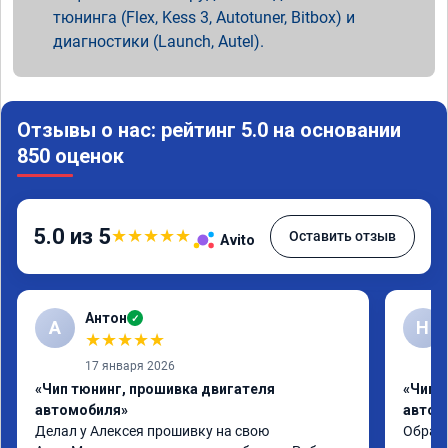
тюнинга (Flex, Kess 3, Autotuner, Bitbox) и
диагностики (Launch, Autel).
Отзывы о нас: рейтинг 5.0 на основании
850 оценок
5.0 из 5
★
★
★
★
★
Оставить отзыв
Avito
Антон
✓
А
Н
★
★
★
★
★
17 января 2026
«Чип тюнинг, прошивка двигателя
«Чип 
автомобиля»
автом
Делал у Алексея прошивку на свою 
Обрати