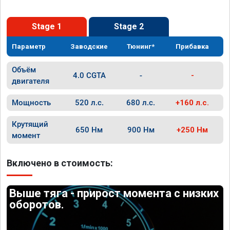
Stage 1
Stage 2
Параметр
Заводские
Тюнинг*
Прибавка
Объём
4.0 CGTA
-
-
двигателя
Мощность
520 л.с.
680 л.с.
+160 л.с.
Крутящий
650 Нм
900 Нм
+250 Нм
момент
Включено в стоимость:
Выше тяга - прирост момента с низких
оборотов.