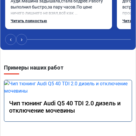
Ауди.Машина задышала,стала бодрее.Работу 
догово
выполнил быстро,за пару часов.По цене 
встрет
ничего лишнего не взял,всё как 
прошил
договаривались заранее.После работы 
Арман 
Читать полностью
Читать
возникали вопросы,всегда консультировал и 
летела
был на связи.Теперь знаю,куда ехать в случае 
Арману
поломки авто.Однозначно рекомендую 
машина
‹
›
Алексея как грамотного специалиста!
вам!!!!!
Примеры наших работ
Чип тюнинг Audi Q5 40 TDI 2.0 дизель и
отключение мочевины