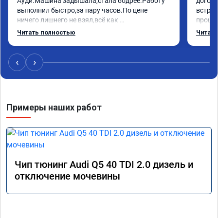
Ауди.Машина задышала,стала бодрее.Работу 
догово
выполнил быстро,за пару часов.По цене 
встрет
ничего лишнего не взял,всё как 
прошил
договаривались заранее.После работы 
Арман 
Читать полностью
Читать
возникали вопросы,всегда консультировал и 
летела
был на связи.Теперь знаю,куда ехать в случае 
Арману
поломки авто.Однозначно рекомендую 
машина
‹
›
Алексея как грамотного специалиста!
вам!!!!!
Примеры наших работ
Чип тюнинг Audi Q5 40 TDI 2.0 дизель и
отключение мочевины