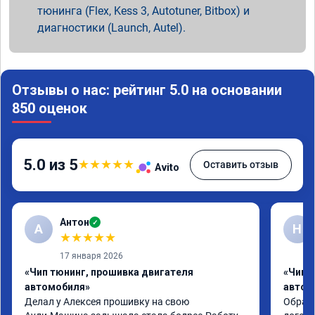
тюнинга (Flex, Kess 3, Autotuner, Bitbox) и
диагностики (Launch, Autel).
Отзывы о нас: рейтинг 5.0 на основании
850 оценок
5.0 из 5
★
★
★
★
★
Оставить отзыв
Avito
Антон
✓
А
Н
★
★
★
★
★
17 января 2026
«Чип тюнинг, прошивка двигателя
«Чип 
автомобиля»
автом
Делал у Алексея прошивку на свою 
Обрати