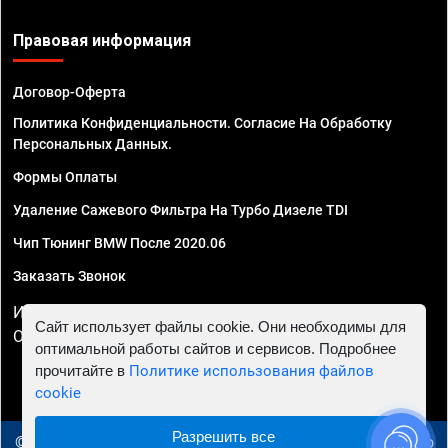
Правовая информация
Договор-Оферта
Политика Конфиденциальности. Согласие На Обработку
Персональных Данных.
Формы Оплаты
Удаление Сажевого Фильтра На Турбо Дизеле TDI
Чип Тюнинг BMW После 2020.06
Заказать Звонок
ИП Смирнов Георгий Павлович. ИНН 781302555843,
Сайт использует файлы cookie. Они необходимы для
ОГРНИП 324470400032610
оптимальной работы сайтов и сервисов. Подробнее
прочитайте в
Политике использования файлов
cookie
Разрешить все
© 2010 - 2026 Чип тюнинг в Иваново - Автосервис "Евро