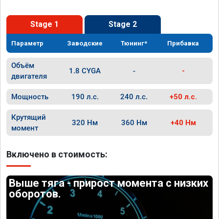
Stage 1
Stage 2
Параметр
Заводские
Тюнинг*
Прибавка
Объём
1.8 CYGA
-
-
двигателя
Мощность
190 л.с.
240 л.с.
+50 л.с.
Крутящий
320 Нм
360 Нм
+40 Нм
момент
Включено в стоимость:
Выше тяга - прирост момента с низких
оборотов.