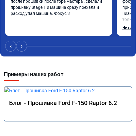
после прошивки после горе мастера , сделали 
фокус 
прошивку Stage 1 и машина сразу поехала и 
прибав
расход упал машина. Фокус 3
низких
только
соотве
Читать
этот с
‹
›
Примеры наших работ
Блог - Прошивка Ford F-150 Raptor 6.2