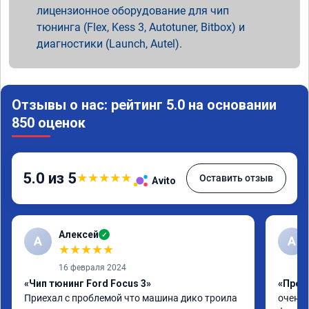
лицензионное оборудование для чип
тюнинга (Flex, Kess 3, Autotuner, Bitbox) и
диагностики (Launch, Autel).
Отзывы о нас: рейтинг 5.0 на основании
850 оценок
5.0 из 5
★
★
★
★
★
Оставить отзыв
Avito
Алексей
✓
А
А
★
★
★
★
★
16 февраля 2024
«Чип тюнинг Ford Focus 3»
«Проши
Приехал с проблемой что машина дико троила 
очень 