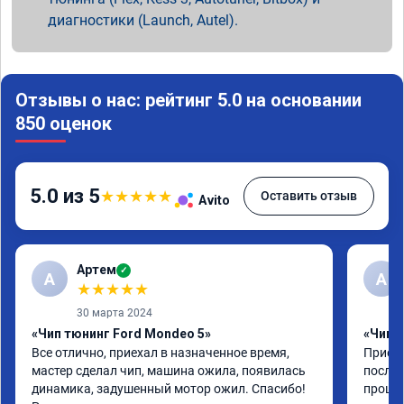
диагностики (Launch, Autel).
Отзывы о нас: рейтинг 5.0 на основании
850 оценок
5.0 из 5
★
★
★
★
★
Оставить отзыв
Avito
Артем
✓
А
А
★
★
★
★
★
30 марта 2024
«Чип тюнинг Ford Mondeo 5»
«Чип т
Все отлично, приехал в назначенное время, 
Приеха
мастер сделал чип, машина ожила, появилась 
после 
динамика, задушенный мотор ожил. Спасибо! 
прошив