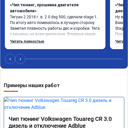
«Чип тюнинг, прошивка двигателя
«Чип т
автомобиля»
динос
Тигуан 2 2018 г. в. 2.0 dsg 500, сделали stage 1. 
Ну вот
По итогу авто поменялось в лучшую сторону. 
Вам!

Заметил плавность работы двс и коробки. Тяга 
Stage 
у машины на всем диапазоне. Впервые увидел 
При об
расход по трассе меньше 8 литров. Сколько 
было, 
Читать полностью
Читать
добавилось л.с. не совсем понятно, но 
просто
результат поведения авто явно стоит этих 
всяких
денег. Знал бы, сделал раньше.
порадо
‹
›
Хочу е
подпин
особен
После 
Примеры наших работ
Чему я
софту 
своего
Чип тюнинг Volkswagen Touareg CR 3.0
дизель и отключение Adblue