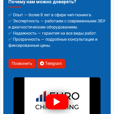
Почему нам можно доверять?
✅ Опыт — более 8 лет в сфере чип-тюнинга.
✅ Экспертность — работаем с современными ЭБУ
и диагностическим оборудованием.
✅ Надежность — гарантия на все виды работ.
✅ Прозрачность — подробные консультации и
фиксированные цены.
Позвонить
Telegram