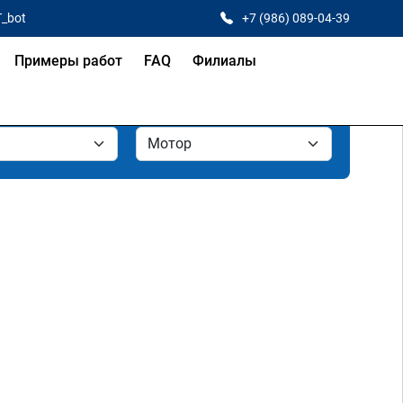
T_bot
+7 (986) 089-04-39
Примеры работ
FAQ
Филиалы