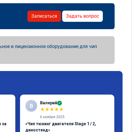
Записаться
Задать вопрос
ьное и лицензионное оборудование для чип
Валерий
✓
В
В
★
★
★
★
★
6 ноября 2025
 за
«Чип тюнинг двигателя Stage 1 / 2,
«Чи
диностенд»
авт