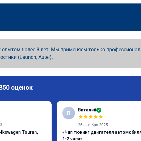
 опытом более 8 лет. Мы применяем только профессионал
ностики (Launch, Autel).
 850 оценок
Виталий
✓
В
★
★
★
★
★
23
26 октября 2025
lkswagen Touran,
«Чип тюнинг двигателя автомобиля
1-2 часа»