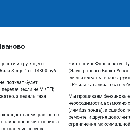
Иваново
ощности и крутящего
Чип тюнинг Фольксваген Ту
иля Stage 1 от 14800 руб.
(Электронного Блока Управ
вмешательства в конструкц
не, подхват будет
DPF или катализатора необ
а передач (если не МКПП)
кватно, а педаль газа
Мы прошиваем бензиновые и
необходимости, возможно о
(лямбда зонда), и ошибок п
сокращает время разгона с
ремонте, и другие дополни
 топлива после чип тюнинга
ограничения максимальной 
а сохранение ресурса