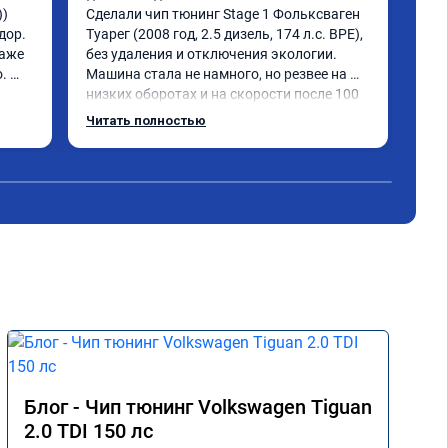
) 
Сделали чип тюнинг Stage 1 Фольксваген 
Тигу
ор. 
Туарег (2008 год, 2.5 дизель, 174 л.с. BPE), 
sta
аже 
без удаления и отключения экологии.

луч
 
Машина стала не намного, но резвее на 
раб
низких оборотах и на скорости после 100 
все
км/ч при обгонах.

по 
Читать полностью
Чит
Отклик при нажатии на педаль 
доб
акселератора сократился.

рез
Расход топлива не увеличился.

ден
Получил что хотел. Рекомендую.
Блог - Чип тюнинг Volkswagen Tiguan
2.0 TDI 150 лс