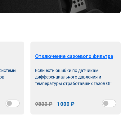
Отключение сажевого фильтра
От
 системы
Если есть ошибки по датчикам
Впу
ов
дифференциального давления и
неи
температуры отработавших газов ОГ
9800 ₽
1000 ₽
98