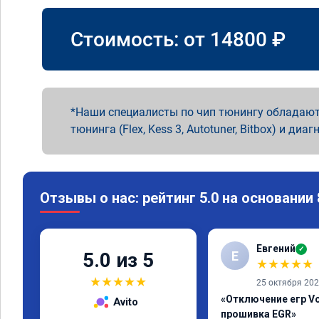
Стоимость: от
14800
₽
Наши специалисты по чип тюнингу обладают
тюнинга (Flex, Kess 3, Autotuner, Bitbox) и диаг
Отзывы о нас: рейтинг 5.0 на основании
Евгений
✓
Е
5.0 из 5
★
★
★
★
★
★
★
★
★
★
25 октября 20
«Отключение егр Vo
Avito
прошивка EGR»