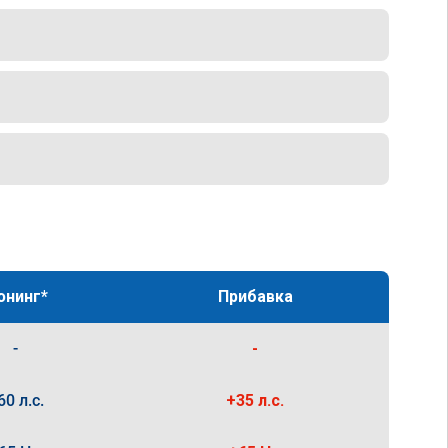
юнинг*
Прибавка
-
-
60 л.с.
+35 л.с.