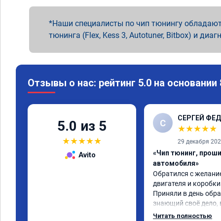
Наши специалисты по чип тюнингу обладают
тюнинга (Flex, Kess 3, Autotuner, Bitbox) и диаг
Отзывы о нас: рейтинг 5.0 на основании
СЕРГЕЙ ФЕ
С
5.0 из 5
★
★
★
★
★
★
★
★
★
★
29 декабря 20
«Чип тюнинг, прош
Avito
автомобиля»
Обратился с желание
двигателя и коробки 
Приняли в день обра
знающий своё дело, 
💯 процентов!!! Через
Читать полностью