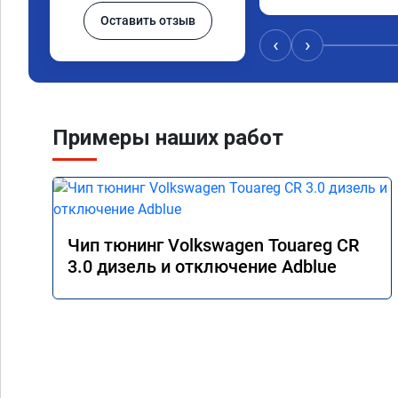
прошивку) машину не 
Оставить отзыв
обещано!!! Выдан се
прошивку А 011851 .
‹
›
Примеры наших работ
Чип тюнинг Volkswagen Touareg CR
3.0 дизель и отключение Adblue