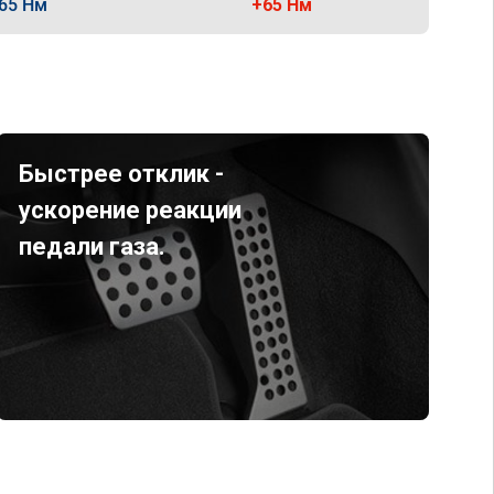
65 Нм
+65 Нм
Быстрее отклик -
ускорение реакции
педали газа.