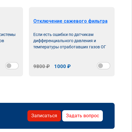
Отключение сажевого фильтра
От
 системы
Если есть ошибки по датчикам
Впу
ов
дифференциального давления и
неи
температуры отработавших газов ОГ
9800 ₽
1000 ₽
98
Записаться
Задать вопрос