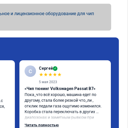
ьное и лицензионное оборудование для чип
Сергей
✓
С
★
★
★
★
★
5 мая 2023
«Чип тюнинг Volkswagen Passat B7»
«Чи
Пока_что всё хорошо, машина едет по 
про
другому, стала более резкой что_ли , 
с 
Все
отклик педали газа ощутимо изменился. 
я, 
B8 V
Коробка стала переключать в других 
мощ
диапозонах и заметным рывком при 
км/ч
резком ускорении, но я грешу на 
Как
Читать полностью
Чит