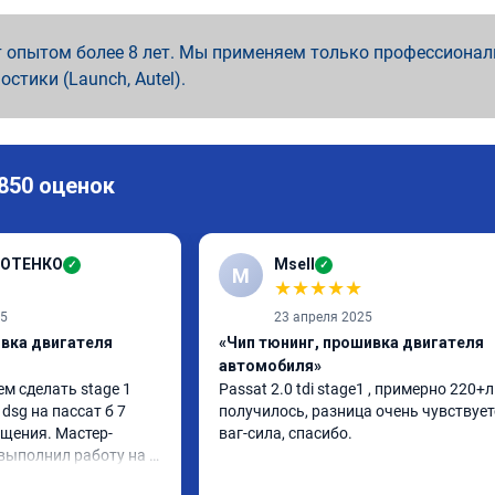
 опытом более 8 лет. Мы применяем только профессионал
ностики (Launch, Autel).
 850 оценок
ДОТЕНКО
Msell
✓
✓
M
★
★
★
★
★
25
23 апреля 2025
ивка двигателя
«Чип тюнинг, прошивка двигателя
автомобиля»
м сделать stage 1 
Passat 2.0 tdi stage1 , примерно 220+л.
dsg на пассат б 7 
получилось, разница очень чувствуетс
щения. Мастер- 
ваг-сила, спасибо.
выполнил работу на 
 1.5 часа (время на 