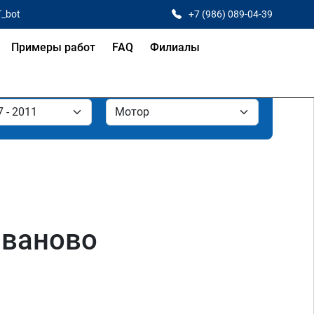
T_bot
+7 (986) 089-04-39
Примеры работ
FAQ
Филиалы
 Иваново