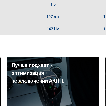
1.5
107 л.с.
1
142 Нм
1
Лучше подхват -
оптимизация
переключений АКПП.