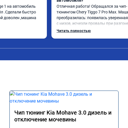
автомобиля»
e 1 на автомобиль 
Отличная работа! Обращался за чип-
0л .Сделали быстро 
тюнингом Chery Tiggo 7 Pro Max. Маш
ой доволен ,машина 
преобразилась: появилась уверенная 
с низов, исчезли провалы при разгоне.
Расход в спокойном режиме даже нем
Читать полностью
снизился. Все сделали профессиональн
подробной консультацией. Рекоменд
всем, кто сомневается.
Чип тюнинг Kia Mohave 3.0 дизель и
отключение мочевины