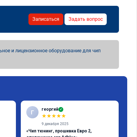
Записаться
Задать вопрос
ьное и лицензионное оборудование для чип
георгий
✓
Г
В
★
★
★
★
★
9 декабря 2025
«Чип тюнинг, прошивка Евро 2,
«Чи