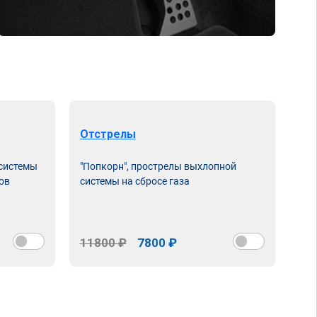
Отстрелы
 системы
"Попкорн", прострелы выхлопной
ов
системы на сбросе газа
11800 ₽
7800 ₽