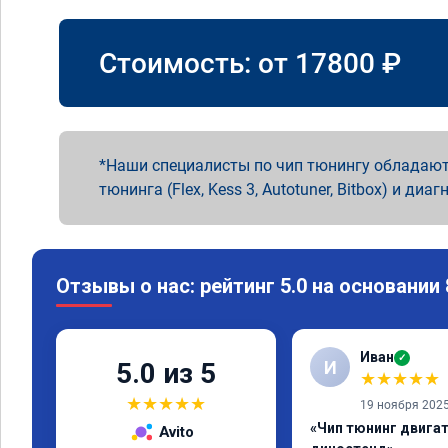
Стоимость: от
17800
₽
Наши специалисты по чип тюнингу обладают
тюнинга (Flex, Kess 3, Autotuner, Bitbox) и диаг
Отзывы о нас: рейтинг 5.0 на основании
Иван
✓
И
5.0 из 5
★
★
★
★
★
★
★
★
★
★
19 ноября 202
«Чип тюнинг двигате
Avito