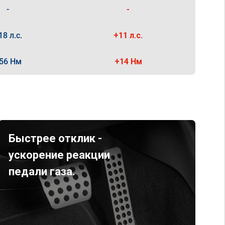
-
-
18 л.с.
+11 л.с.
56 Нм
+14 Нм
Быстрее отклик -
ускорение реакции
педали газа.