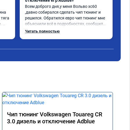
отключение егр Adblue»
1-2
Всем доброго дня,у меня Вольво xc60 
Все
ина 
,давно собирался сделать чип тюнинг и 
Дел
тяга 
решился. Обратился евро чип тюнинг мне 
Пос
 
объяснили всё в подробностях, сообщили 
луч
ного 
сумму записали. Приехал в назначенное 
Раб
Читать полностью
о, с 
время 2.5 часа и готово, разница ощутима 
ую 
, я доволен ,спасибо! дали гарантию и 
сертификат ао11462 ,знают своё дело 
рекомендую 👍
Чип тюнинг Volkswagen Touareg CR
3.0 дизель и отключение Adblue